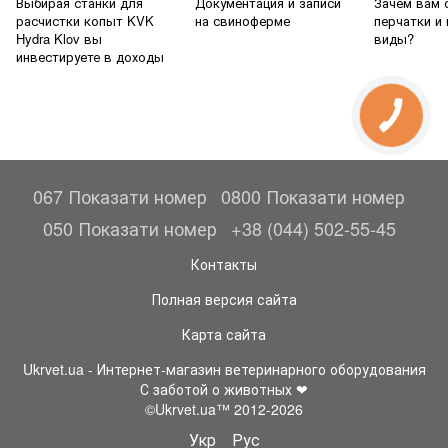
Выбирая станки для
Документация и записи
Зачем вам
расчистки копыт KVK
на свиноферме
перчатки и
Hydra Klov вы
виды?
инвестируете в доходы
067 Показати номер
0800 Показати номер
050 Показати номер
+38 (044) 502-55-45
Контакты
Полная версия сайта
Карта сайта
Ukrvet.ua - Интернет-магазин ветеринарного оборудования
С заботой о животных ❤
©Ukrvet.ua™ 2012-2026
Укр
Рус