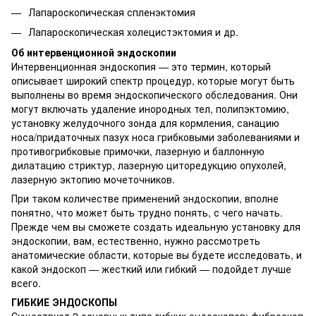
Лапароскопическая спленэктомия
Лапароскопическая холецистэктомия и др.
Об интервенционной эндоскопии
Интервенционная эндоскопия — это термин, который
описывает широкий спектр процедур, которые могут быть
выполнены во время эндоскопического обследования. Они
могут включать удаление инородных тел, полипэктомию,
установку желудочного зонда для кормления, санацию
носа/придаточных пазух носа грибковыми заболеваниями и
противогрибковые примочки, лазерную и баллонную
дилатацию стриктур, лазерную циторедукцию опухолей,
лазерную эктопию мочеточников.
При таком количестве применений эндоскопии, вполне
понятно, что может быть трудно понять, с чего начать.
Прежде чем вы сможете создать идеальную установку для
эндоскопии, вам, естественно, нужно рассмотреть
анатомические области, которые вы будете исследовать, и
какой эндоскоп — жесткий или гибкий — подойдет лучше
всего.
ГИБКИЕ ЭНДОСКОПЫ
Существует 2 основных типа гибких эндоскопов: фиброскоп