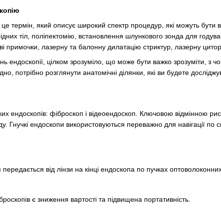
скопію
- це термін, який описує широкий спектр процедур, які можуть бути 
дних тіл, поліпектомію, встановлення шлункового зонда для годува
ві примочки, лазерну та балонну дилатацію стриктур, лазерну цитор
вань ендоскопії, цілком зрозуміло, що може бути важко зрозуміти, з 
дно, потрібно розглянути анатомічні ділянки, які ви будете досліджув
чких ендоскопів: фіброскоп і відеоендоскоп. Ключовою відмінною р
ду. Гнучкі ендоскопи використовуються переважно для навігації по с
передається від лінзи на кінці ендоскопа по пучках оптоволоконних
оскопів є зниження вартості та підвищена портативність.