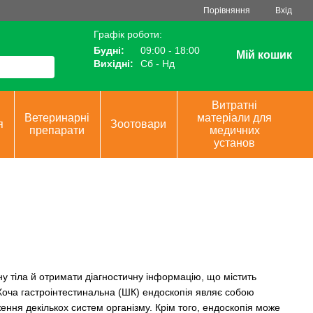
Порівняння
Вхід
Графік роботи:
Будні:
09:00 - 18:00
Мій кошик
Вихідні:
Сб - Нд
Витратні
Ветеринарні
матеріали для
я
Зоотовари
препарати
медичних
установ
ну тіла й отримати діагностичну інформацію, що містить
. Хоча гастроінтестинальна (ШК) ендоскопія являє собою
ння декількох систем організму. Крім того, ендоскопія може