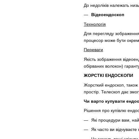
До недоліків належать низ
Відеоендоскоп
Технологія
Для перегляду зображення 
процесор може бути окрем
Переваги
Якість зображення відеоенд
обірваних волокон) гарант
ЖОРСТКІ ЕНДОСКОПИ
Жорсткий ендоскоп, також 
простір. Телескоп дає змогу
Чи варто купувати ендо
Рішення про купівлю ендоск
Які процедури вам, най
Як часто ви відчуваєте 
Чи можуть ваші клієнти