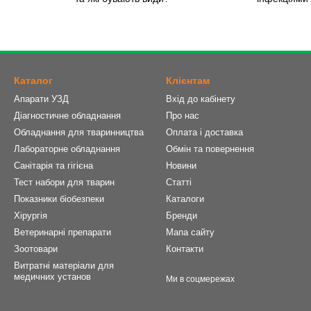
Каталог
Клієнтам
Апарати УЗД
Вхід до кабінету
Діагностичне обладнання
Про нас
Обладнання для тваринництва
Оплата і доставка
Лабораторне обладнання
Обмін та повернення
Санітарія та гігієна
Новини
Тест набори для тварин
Статті
Показники біобезпеки
Каталоги
Хірургія
Бренди
Ветеринарні препарати
Мапа сайту
Зоотовари
Контакти
Витратні матеріали для
медичних установ
Ми в соцмережах