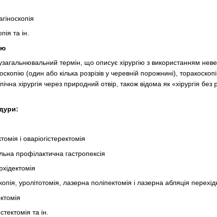
агіноскопія
ія та ін.
ію
 узагальнювальний термін, що описує хірургію з використанням невел
копію (один або кілька розрізів у черевній порожнині), торакоскопі
чна хірургія через природний отвір, також відома як «хірургія без 
дури:
томія і оваріогістеректомія
льна профілактична гастропексія
рхідектомія
опія, уролітотомія, лазерна поліпектомія і лазерна абляція перехід
ектомія
тектомія та ін.