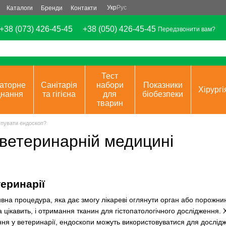
Укр
Рус
Каталоги
Бренди
Контакти
+38 (073) 426-45-45
+38 (050) 426-45-45
Передзвонити вам?
Тест
аторне
Санітарія
набори
Показники
Хірургі
днання
та гігієна
для
біобезпеки
тварин
упувати ендоскоп?
 ветеринарній медицині
теринарії
ивна процедура, яка дає змогу лікареві оглянути орган або порожни
ка цікавить, і отримання тканин для гістопатологічного дослідження
я у ветеринарії, ендоскопи можуть використовуватися для дослідже