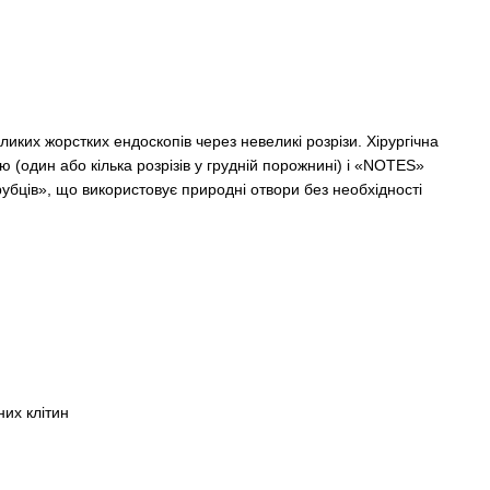
иких жорстких ендоскопів через невеликі розрізи. Хірургічна
ю (один або кілька розрізів у грудній порожнині) і «NOTES»
рубців», що використовує природні отвори без необхідності
них клітин