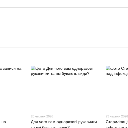
26 червня 2026
23 червня 202
 на
Для чого вам одноразові рукавички
Стерилізаці
та які бувають види?
інфекціями