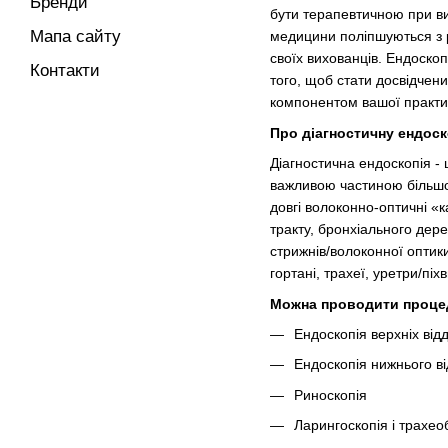
Бренди
бути терапевтичною при ви
Мапа сайту
медицини поліпшуються з р
своїх вихованців. Ендоскоп
Контакти
того, щоб стати досвідчени
компонентом вашої практи
Про діагностичну ендос
Діагностична ендоскопія -
важливою частиною більшос
довгі волоконно-оптичні «
тракту, бронхіального дере
стрижнів/волоконної оптики
гортані, трахеї, уретри/піхв
Можна проводити проце
Ендоскопія верхніх від
Ендоскопія нижнього ві
Риноскопія
Ларингоскопія і трахео