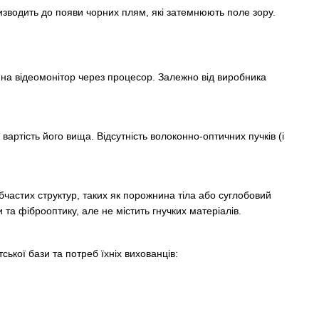
изводить до появи чорних плям, які затемнюють поле зору.
 на відеомонітор через процесор. Залежно від виробника
артість його вища. Відсутність волоконно-оптичних пучків (і
частих структур, таких як порожнина тіла або суглобовий
и та фіброоптику, але не містить гнучких матеріалів.
ької бази та потреб їхніх вихованців: