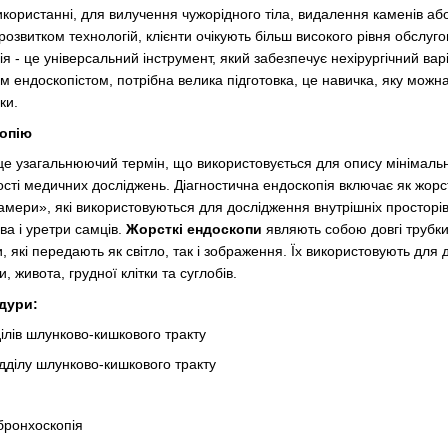
користанні, для вилучення чужорідного тіла, видалення каменів або
озвитком технологій, клієнти очікують більш високого рівня обслуго
ія - це універсальний інструмент, який забезпечує нехірургічний вар
м ендоскопістом, потрібна велика підготовка, це навичка, яку можна
ки.
копію
 це узагальнюючий термін, що використовується для опису мінімальн
ті медичних досліджень. Діагностична ендоскопія включає як жорстк
камери», які використовуються для дослідження внутрішніх простор
ва і уретри самців.
Жорсткі ендоскопи
являють собою довгі трубки 
, які передають як світло, так і зображення. Їх використовують для
и, живота, грудної клітки та суглобів.
дури:
ділів шлунково-кишкового тракту
дділу шлунково-кишкового тракту
бронхоскопія