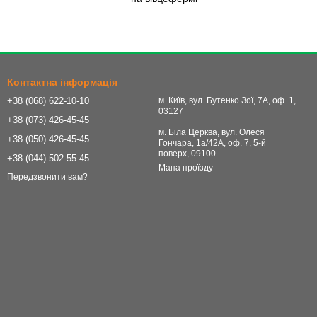
Контактна інформація
+38 (068) 622-10-10
м. Київ, вул. Бутенко Зої, 7А, оф. 1,
03127
+38 (073) 426-45-45
м. Біла Церква, вул. Олеся
+38 (050) 426-45-45
Гончара, 1а/42А, оф. 7, 5-й
поверх, 09100
+38 (044) 502-55-45
Мапа проїзду
Передзвонити вам?