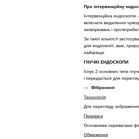
Про інтервенційну ендо
Інтервенційна ендоскопія 
включати видалення чужорі
захворювань і протигрибко
За такої кількості застосу
для ендоскопії, вам, приро
найкраще.
ГНУЧКІ ЕНДОСКОПИ
Існує 2 основних типи гну
і передається для перегля
Фіброскоп
Технологія
Для перегляду зображення 
Переваги
Основними перевагами фібр
Обмеження