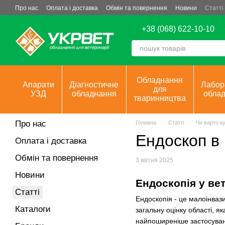
Перейти до основного контенту
Про нас
Оплата і доставка
Обмін та повернення
Новини
Статті
+38 (068) 622-10-10
Обладнання
Апарати
Діагностичне
Лабор
для
УЗД
обладнання
обла
тваринництва
Про нас
Головна
Статті
Чи варто к
Ендоскоп в
Оплата і доставка
Обмін та повернення
3 квітня 2025
Новини
Ендоскопія у ве
Статті
Ендоскопія - це малоінваз
Каталоги
загальну оцінку області, я
найпоширеніше застосуванн