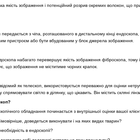
ька якість зображення і потенційний розрив окремих волокон, що пр
передається з чіпа, розташованого в дистальному кінці ендоскопа,
им пристроєм або бути вбудованим у блок джерела зображення.
оскопа набагато перевершує якість зображення фіброскопа, тому і в
ує, що зображення не міститиме чорних крапок.
відомий як телескоп, використовується переважно для оцінки нетруб
 спрямовувати світло в ділянку, що цікавить. Він містить скляні лінз
скоп?
опічного обладнання починається з внутрішньої оцінки вашої клієнтс
імовірніше, доведеться виконувати і на яких видах тварин?
необхідність в ендоскопії?
 дозволити собі додаткові витрати на таку процедуру?