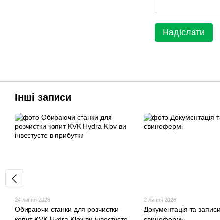
Надіслати
Інші записи
24 липня 2026
2 липня 2026
Обираючи станки для розчистки
Документація та записи
копит KVK Hydra Klov ви інвестуєте
свинофермі