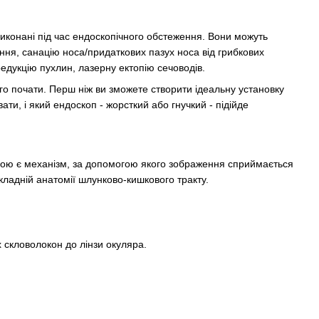
виконані під час ендоскопічного обстеження. Вони можуть
ння, санацію носа/придаткових пазух носа від грибкових
едукцію пухлин, лазерну ектопію сечоводів.
чого почати. Перш ніж ви зможете створити ідеальну установку
ати, і який ендоскоп - жорсткий або гнучкий - підійде
исою є механізм, за допомогою якого зображення сприймається
кладній анатомії шлунково-кишкового тракту.
 скловолокон до лінзи окуляра.