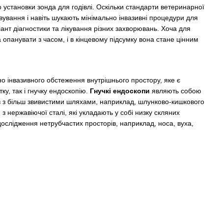
 установки зонда для годівлі. Оскільки стандарти ветеринарної
вування і навіть шукають мінімально інвазивні процедури для
іант діагностики та лікування різних захворювань. Хоча для
 опанувати з часом, і в кінцевому підсумку вона стане цінним
о інвазивного обстеження внутрішнього простору, яке є
у, так і гнучку ендоскопію.
Гнучкі ендоскопи
являють собою
ів з більш звивистими шляхами, наприклад, шлунково-кишкового
з нержавіючої сталі, які укладають у собі низку скляних
 дослідження нетрубчастих просторів, наприклад, носа, вуха,