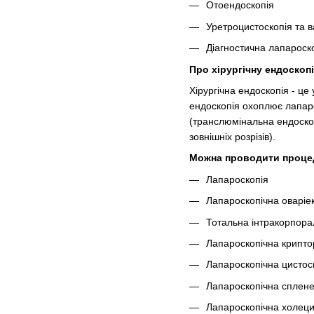
Отоендоскопія
Уретроцистоскопія та в
Діагностична лапароскоп
Про хірургічну ендоскоп
Хірургічна ендоскопія - це
ендоскопія охоплює лапарос
(транслюмінальна ендоскопі
зовнішніх розрізів).
Можна проводити проце
Лапароскопія
Лапароскопічна оваріек
Тотальна інтракорпора
Лапароскопічна крипто
Лапароскопічна цистоск
Лапароскопічна сплен
Лапароскопічна холецис