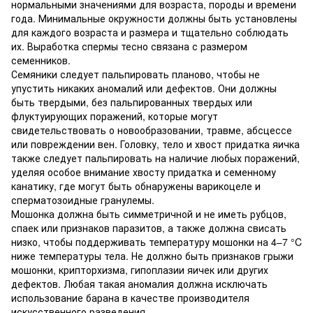
нормальными значениями для возраста, породы и времени
года. Минимальные окружности должны быть установлены
для каждого возраста и размера и тщательно соблюдать
их. Выработка спермы тесно связана с размером
семенников.
Семяники следует пальпировать планово, чтобы не
упустить никаких аномалий или дефектов. Они должны
быть твердыми, без пальпированных твердых или
флуктуирующих поражений, которые могут
свидетельствовать о новообразовании, травме, абсцессе
или повреждении вен. Головку, тело и хвост придатка яичка
также следует пальпировать на наличие любых поражений,
уделяя особое внимание хвосту придатка и семенному
канатику, где могут быть обнаружены варикоцеле и
сперматозоидные гранулемы.
Мошонка должна быть симметричной и не иметь рубцов,
спаек или признаков паразитов, а также должна свисать
низко, чтобы поддерживать температуру мошонки на 4–7 °C
ниже температуры тела. Не должно быть признаков грыжи
мошонки, крипторхизма, гипоплазии яичек или других
дефектов. Любая такая аномалия должна исключать
использование барана в качестве производителя
искусственного разведения.