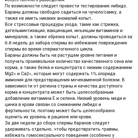
По возможности следует провести тестирование либидо.
Бараны должны свободно садиться на чучело/самку, а
также не иметь никаких аномалий копыт.
Все стрессовые процедуры ухода, такие как стрижка,
дегельминтизация, вакцинация, инъекции витаминов и
минералов, а также обрезка копыт, должны проводиться за
6-8 недель до забора спермы во избежание повреждения
спермы во время сперматогенного цикла.
Бараны должны быть на растущем уровне питания и
получать произвольное количество качественного сена или
корма, а также белка и концентрата с низким содержанием
Mg2+ и Ca2+, которые могут содержать 1% хлорида
аммония для предотвращения мочекаменной болезни. В
зависимости от региона страны и качества доступного
корма и концентрата может быть целесообразным
добавление витамина Е и селена. Низкий уровень меди и
цинка в крови связан со снижением либидо и
фертильности, поэтому может быть целесообразно
оценить их уровень в рационе или крови.
За две недели до сбора спермы баранов следует
удерживать отдельно, чтобы предотвратить травмы,
избежать гомосексуального поведения (особенно у