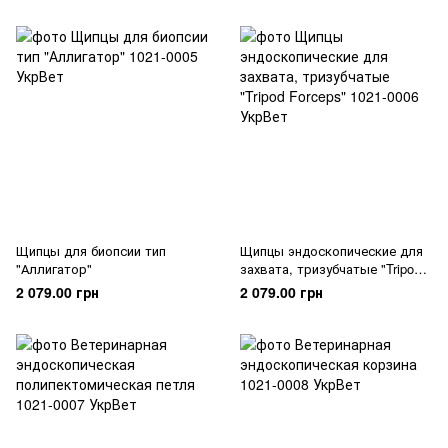
Щипцы для биопсии тип
Щипцы эндоскопические для
"Аллигатор"
захвата, тризубчатые "Tripod
Forceps"
2 079.00 грн
2 079.00 грн