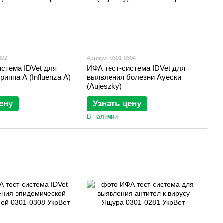
302
Артикул: 0301-0304
стема IDVet для
ИФА тест-система IDVet для
риппа А (Influenza A)
выявления болезни Ауески
(Aujeszky)
ену
Узнать цену
В наличии