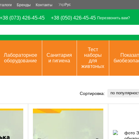
Укр
Рус
талоги
Бренды
Контакты
+38 (073) 426-45-45
+38 (050) 426-45-45
Перезвонить вам?
Тест
Лабораторное
Санитария
наборы
Показат
оборудование
и гигиена
для
биобезопа
живтоных
по популярнос
Сортировка: