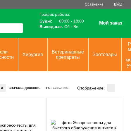
Сравнение
Вход
График работы:
Будні:
09:00 - 18:00
Мой заказ
Выходные:
Сб - Вс
Р
м
ели
Ветеринарные
Хирургия
Зоотовары
сности
препараты
ме
у
ти
сначала дешевле
по названию
Отображение: