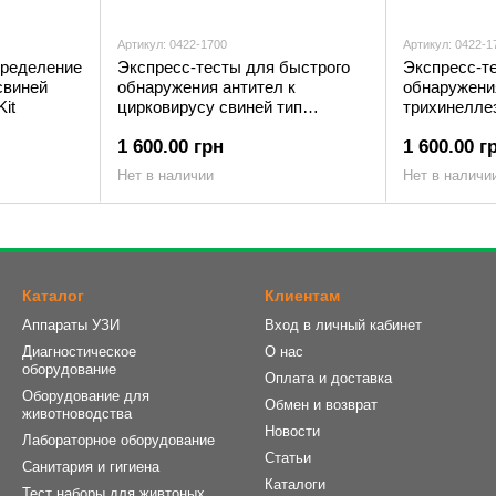
Артикул: 0422-1700
Артикул: 0422-1
пределение
Экспресс-тесты для быстрого
Экспресс-т
свиней
обнаружения антител к
обнаружени
Kit
цирковирусу свиней тип
трихинеллез
2(Porcine Circovirus, PCV-
VITR‐402
1 600.00 грн
1 600.00 г
2),VIPC‐302
Нет в наличии
Нет в наличи
Каталог
Клиентам
Аппараты УЗИ
Вход в личный кабинет
Диагностическое
О нас
оборудование
Оплата и доставка
Оборудование для
Обмен и возврат
животноводства
Новости
Лабораторное оборудование
Статьи
Санитария и гигиена
Каталоги
Тест наборы для живтоных