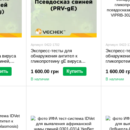
Артикул: 0422-1702
Артикул: 0422-1
Экспресс-тесты для
Экспресс-т
а вируса
обнаружения антител к
обнаружени
иней,
гликопротеину gE вируса
гликопротеи
2
псевдосказа свиней (PRV‐gE
псевдосказ
ить
Купить
1 600.00 грн
1 600.00 г
Ab), VIPRE‐302
Ab), VIPRB‐
В наличии
В наличии