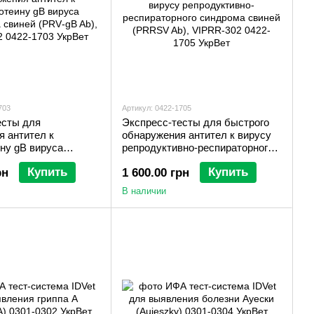
703
Артикул: 0422-1705
есты для
Экспресс-тесты для быстрого
я антител к
обнаружения антител к вирусу
ну gB вируса
репродуктивно-респираторного
а свиней (PRV‐gB
синдрома свиней (PRRSV Ab),
Купить
Купить
рн
1 600.00 грн
302
VIPRR‐302
В наличии