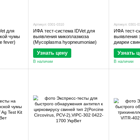
Артикул: 0301-0310
Артикул: 0301-0
Vet для
ИФА тест-система IDVet для
ИФА тест-си
кой чумы
выявления микоплазмоза
выявления 
e fever)
(Mycoplasma hyopneumoniae)
диареи сви
Узнать цену
Узнать ц
В наличии
В наличии