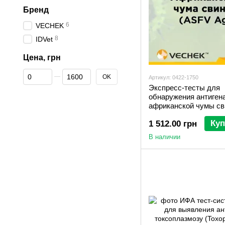
Бренд
6
VECHEK
8
IDVet
Цена, грн
От Цена, грн
До Цена, грн
OK
Артикул: 0422-1750
Экспресс-тесты для
обнаружения антиген
африканской чумы св
ASFV Ag, VIASFG-40
Куп
1 512.00 грн
В наличии