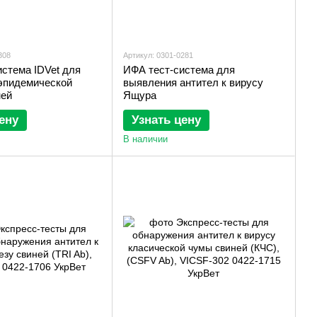
308
Артикул: 0301-0281
стема IDVet для
ИФА тест-система для
эпидемической
выявления антител к вирусу
ней
Ящура
ену
Узнать цену
В наличии