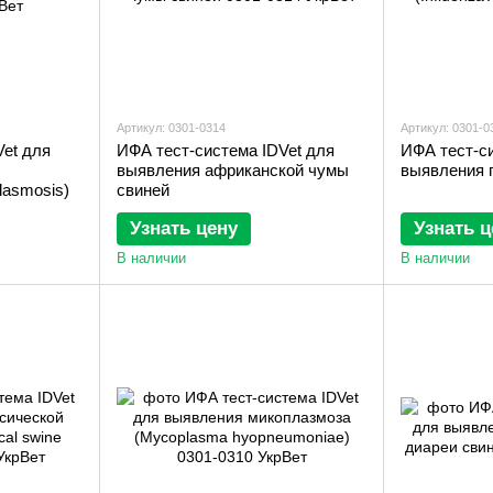
Артикул: 0301-0314
Артикул: 0301-0
Vet для
ИФА тест-система IDVet для
ИФА тест-си
выявления африканской чумы
выявления г
lasmosis)
свиней
Узнать цену
Узнать ц
В наличии
В наличии