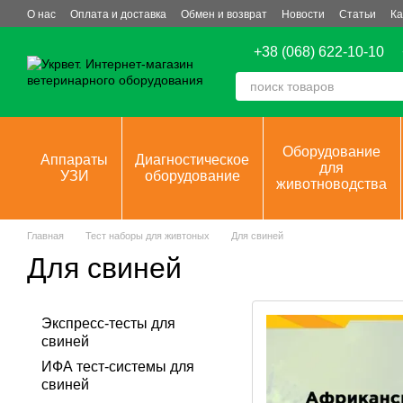
Перейти к основному контенту
О нас
Оплата и доставка
Обмен и возврат
Новости
Статьи
Ка
+38 (068) 622-10-10
Оборудование
Аппараты
Диагностическое
для
УЗИ
оборудование
животноводства
Главная
Тест наборы для живтоных
Для свиней
Для свиней
Экспресс-тесты для
свиней
ИФА тест-системы для
свиней