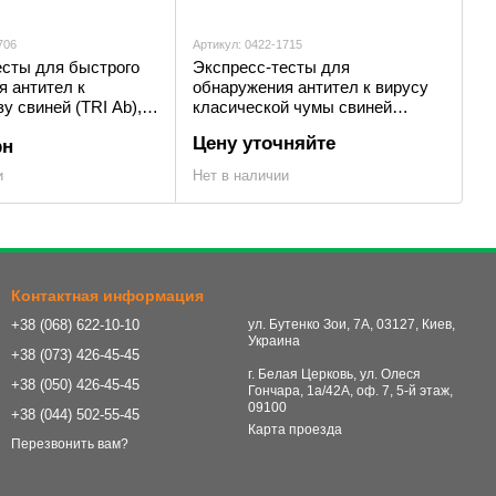
706
Артикул: 0422-1715
есты для быстрого
Экспресс-тесты для
я антител к
обнаружения антител к вирусу
у свиней (TRI Ab),
класической чумы свиней
(КЧС), (CSFV Ab), VICSF‐302
Цену уточняйте
рн
и
Нет в наличии
Контактная информация
+38 (068) 622-10-10
ул. Бутенко Зои, 7А, 03127, Киев,
Украина
+38 (073) 426-45-45
г. Белая Церковь, ул. Олеся
+38 (050) 426-45-45
Гончара, 1а/42А, оф. 7, 5-й этаж,
09100
+38 (044) 502-55-45
Карта проезда
Перезвонить вам?