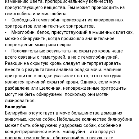
изменению цвета, пропорциональному количеству
присутствующего вещества. Гем может происходить из
гемоглобина или миоглобина.
• Свободный гемоглобин происходит из лизированных
эритроцитов или интактных эритроцитов.
• Миоглобин, белок, присутствующий в мышечных клетках,
можно обнаружить, когда произошло значительное
повреждение мышц или некроз.
• Положительные результаты на скрытую кровь чаще
всего связаны с гематурией, а не с гемоглобинурией.
Реакции на скрытую кровь следует интерпретировать
вместе с результатами анализа осадка мочи. Наличие
эритроцитов в осадке указывает на то, что гематурия
является причиной скрытой крови. Однако, если моча
разбавлена или щелочная, неповрежденные эритроциты
могут не быть обнаружены, поскольку они могли
лизироваться.
Билирубин
Билирубин отсутствует в моче большинства домашних
животных, кроме собак. Небольшое количество билирубина
может быть обнаружено у здоровых собак, особенно в
концентрированной моче. Билирубин – это продукт
распада гемоглобина, образующийся в результате