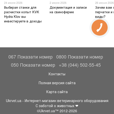
24 июля 2026
2 июля 2026
26 июня 2026
Выбирая станки для
Документация и записи
Зачем вам
расчистки копыт KVK
на свиноферме
перчатки и
Hydra Klov вы
виды?
инвестируете в доходы
067 Показати номер
0800 Показати номер
050 Показати номер
+38 (044) 502-55-45
Контакты
Полная версия сайта
Карта сайта
Ukrvet.ua - Интернет-магазин ветеринарного оборудования
С заботой о животных ❤
©Ukrvet.ua™ 2012-2026