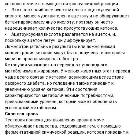
кетонов в моче с помощью нитропруссидной реакции.
• Этот тест наиболее чувствителен к ацетоуксусной
кислоте, менее чувствителен к ацетону и не обнаруживает
бета-гидроксимасляную кислоту, поэтому он часто
недооценивает количество присутствующих кетонов.
• Ацетоуксусная кислота разлагается на ацетон, и,
поскольку ацетон летуч, он диффундирует.
Ложноотрицательные результаты или ложно низкая
концентрация кетонов могут быть получены, если пробы
мочи не проанализировать быстро.
Кетонурия указывает на переход от углеводного
метаболизма к жировому. У мелких животных этот переход
чаще всего связан с кетозом, возникающим вследствие
сахарного диабета, но голодание также приводит к
увеличению уровня кетонов. Эти состояния
характеризуются метаболическими потребностями,
превышающими уровень, который может обеспечить
углеводный метаболизм.
Скрытая кровь
Тестовая полоска для выявления крови в моче
обнаруживает вещества, содержащие гем, с помощью
ферментативной химической реакции, которая приводит к