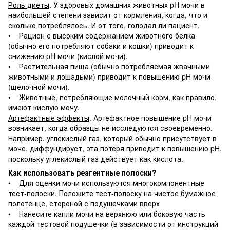
Роль диеты
. У здоровых домашних животных pH мочи в
наибольшей степени зависит от кормления, когда, что и
сколько потреблялось. И от того, голодал ли пациент.
• Рацион с высоким содержанием животного белка
(обычно его потребляют собаки и кошки) приводит к
снижению pH мочи (кислой мочи).
• Растительная пища (обычно потребляемая жвачными
животными и лошадьми) приводит к повышению pH мочи
(щелочной мочи).
• Животные, потребляющие молочный корм, как правило,
имеют кислую мочу.
Артефактные эффекты
. Артефактное повышение pH мочи
возникает, когда образцы не исследуются своевременно.
Например, углекислый газ, который обычно присутствует в
моче, диффундирует, эта потеря приводит к повышению pH,
поскольку углекислый газ действует как кислота.
Как использовать реагентные полоски?
• Для оценки мочи используются многокомпонентные
тест-полоски. Положите тест-полоску на чистое бумажное
полотенце, стороной с подушечками вверх
• Нанесите капли мочи на верхнюю или боковую часть
каждой тестовой подушечки (в зависимости от инструкций