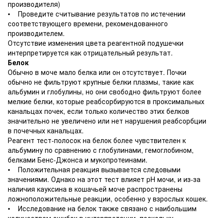
производителя)
• Проведите считывание результатов по истечении
соответствующего времени, рекомендованного
производителем.
Отсутствие изменения цвета реагентной подушечки
интерпретируется как отрицательный результат.
Белок
Обычно в моче мало белка или он отсутствует. Почки
обычно не фильтруют крупные белки плазмы, такие как
альбумин и глобулины, но они свободно фильтруют более
мелкие белки, которые реабсорбируются в проксимальных
канальцах почек, если только количество этих белков
значительно не увеличено или нет нарушения реабсорбции
в почечных канальцах.
Реагент тест-полосок на белок более чувствителен к
альбумину по сравнению с глобулинами, гемоглобином,
белками Бенс-Джонса и мукопротеинами.
• Положительная реакция вызывается следовыми
значениями. Однако на этот тест влияет pH мочи, и из-за
наличия кауксина в кошачьей моче распространены
ложноположительные реакции, особенно у взрослых кошек.
• Исследование на белок также связано с наибольшим
количеством ошибок в интерпретации, поскольку