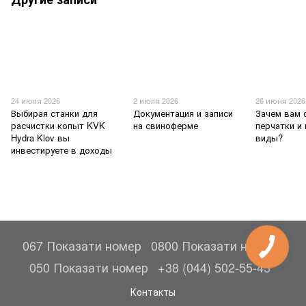
24 июля 2026
2 июля 2026
26 июня 2026
Выбирая станки для
Документация и записи
Зачем вам
расчистки копыт KVK
на свиноферме
перчатки и
Hydra Klov вы
виды?
инвестируете в доходы
067 Показати номер
0800 Показати номер
050 Показати номер
+38 (044) 502-55-45
Контакты