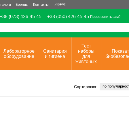
Укр
Рус
талоги
Бренды
Контакты
+38 (073) 426-45-45
+38 (050) 426-45-45
Перезвонить вам?
Тест
Лабораторное
Санитария
наборы
Показат
оборудование
и гигиена
для
биобезопа
живтоных
по популярнос
Сортировка: