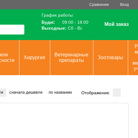
Сравнение
Вход
График работы:
Будні:
09:00 - 18:00
Мой заказ
Выходные:
Сб - Вс
Р
м
ели
Ветеринарные
Хирургия
Зоотовары
сности
препараты
ме
у
ти
сначала дешевле
по названию
Отображение: