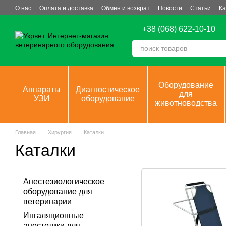
Перейти к основному контенту
О нас
Оплата и доставка
Обмен и возврат
Новости
Статьи
Ка
+38 (068) 622-10-10
Оборудование
Аппараты
Диагностическое
для
УЗИ
оборудование
животноводства
Главная
Хирургия
Каталки
Каталки
Анестезиологическое
оборудование для
ветеринарии
Ингаляционные
анестетики для