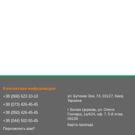
Контактная информация
+38 (068) 622-10-10
ул. Бутенко Зои, 7А, 03127, Киев,
Украина
+38 (073) 426-45-45
г. Белая Церковь, ул. Олеся
+38 (050) 426-45-45
Гончара, 1а/42А, оф. 7, 5-й этаж,
09100
+38 (044) 502-55-45
Карта проезда
Перезвонить вам?