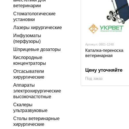
ветеринарии
Стоматологические
установки
Лазеры хирургические
Инфузоматы
(перфузоры)
Артикул: 0801-1248
Шприцевые дозаторы
Каталка-переноска
ветеринарная
Кислородные
концентраторы
Цену уточняйте
Отсасыватели
хирургические
Под заказ
Аппараты
электрохирургические
высокочастотные
Скалеры
ультразвуковые
Столы ветеринарные
хирургические