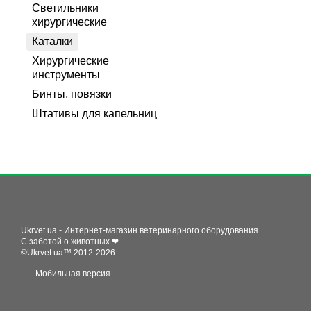
Светильники
хирургические
Каталки
Хирургические
инструменты
Бинты, повязки
Штативы для капельниц
Ukrvet.ua - Интернет-магазин ветеринарного оборудования
С заботой о животных ❤
©Ukrvet.ua™ 2012-2026
Мобильная версия