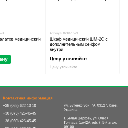
574
Артикул: 0218-1579
алатов медицинский
Шкаф медицинский ШМ-2С с
дополнительным сейфом
внутри
Цену уточняйте
ену
Цену уточняйте
Контактная информация
+38 (068) 622-10-10
ул. Бутенко Зои, 7А, 03127, Киев,
Украина
+38 (073) 426-45-45
г. Белая Церковь, ул. Олеся
+38 (050) 426-45-45
Гончара, 1а/42А, оф. 7, 5-й этаж,
09100