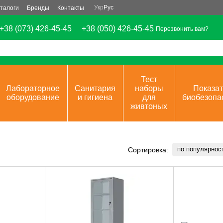
Укр
Рус
талоги
Бренды
Контакты
+38 (073) 426-45-45
+38 (050) 426-45-45
Перезвонить вам?
Тест
Лабораторное
Санитария
наборы
Показат
оборудование
и гигиена
для
биобезопа
живтоных
по популярнос
Сортировка: