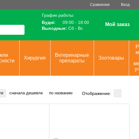
Сравнение
Вход
График работы:
Будні:
09:00 - 18:00
Мой заказ
Выходные:
Сб - Вс
Р
м
ели
Ветеринарные
Хирургия
Зоотовары
сности
препараты
ме
у
ти
сначала дешевле
по названию
Отображение: