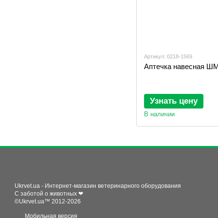
Артикул: 0218-1569
Аптечка навесная Ш
Узнать цену
В наличии
Ukrvet.ua - Интернет-магазин ветеринарного оборудования
С заботой о животных ❤
©Ukrvet.ua™ 2012-2026
Мобильная версия