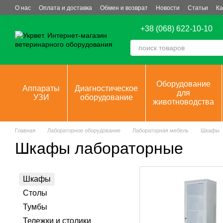
Перейти к основному контенту
О нас
Оплата и доставка
Обмен и возврат
Новости
Статьи
Ка
+38 (068) 622-10-10
Оборудование
Аппараты
Диагностическое
для
УЗИ
оборудование
животноводства
Главная
Лабораторное оборудование
Лабораторная мебель
Шкафы
Шкафы лабораторные
Шкафы
Столы
Тумбы
Тележки и столики