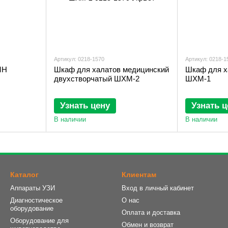
Артикул: 0218-1570
Артикул: 0218-1
МН
Шкаф для халатов медицинский
Шкаф для х
двухстворчатый ШХМ-2
ШХМ-1
Узнать цену
Узнать ц
В наличии
В наличии
Каталог
Клиентам
Аппараты УЗИ
Вход в личный кабинет
Диагностическое
О нас
оборудование
Оплата и доставка
Оборудование для
Обмен и возврат