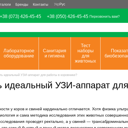
Укр
Рус
талоги
Бренды
Контакты
+38 (073) 426-45-45
+38 (050) 426-45-45
Перезвонить вам?
Тест
Лабораторное
Санитария
наборы
Показат
оборудование
и гигиена
для
биобезопа
живтоных
ть идеальный УЗИ-аппарат для работы в коровнике?
ь идеальный УЗИ-аппарат для
ости у коров и свиней кардинально отличается. Хотя физика ульт
иология и сама методика исследования этих животных совершенно
 исследования проводят ректально, а у свиней — трансабдоминальн
 это самый быстрый и точный метод диагностики в современном жи