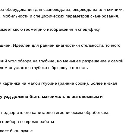
а оборудования для свиноводства, овцеводства или клиники.
ти, мобильности и специфических параметров сканирования.
х имеет свою геометрию изображения и специфику
цией. Идеален для ранней диагностики стельности, точного
кий угол обзора на глубине, но меньшее разрешение у самой
одом опускается глубоко в брюшную полость.
я картинка на малой глубине (ранние сроки). Более низкая
ому узд должно быть максимально автономным и
и подвергать его санитарно-гигиеническим обработкам.
и прибора во время работы.
лает быть лучше.