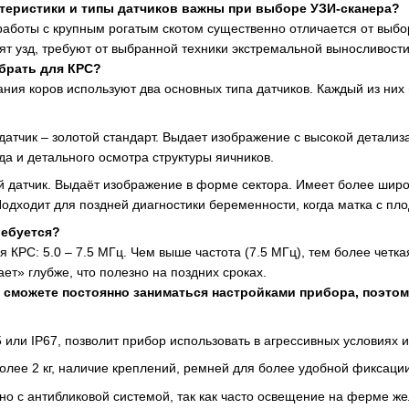
ктеристики и типы датчиков важны при выборе УЗИ-сканера?
аботы с крупным рогатым скотом существенно отличается от выбор
дят узд, требуют от выбранной техники экстремальной выносливос
брать для КРС?
ания коров используют два основных типа датчиков. Каждый из ни
атчик – золотой стандарт. Выдает изображение с высокой детализа
а и детального осмотра структуры яичников.
 датчик. Выдаёт изображение в форме сектора. Имеет более широ
Подходит для поздней диагностики беременности, когда матка с пл
ребуется?
КРС: 5.0 – 7.5 МГц. Чем выше частота (7.5 МГц), тем более четка
ает» глубже, что полезно на поздних сроках.
е сможете постоянно заниматься настройками прибора, поэт
5 или IP67, позволит прибор использовать в агрессивных условиях 
более 2 кг, наличие креплений, ремней для более удобной фиксаци
но с антибликовой системой, так как часто освещение на ферме же