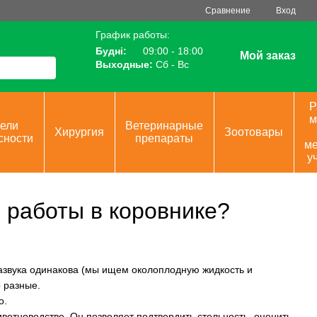
Сравнение
Вход
График работы:
Будні:
09:00 - 18:00
Мой заказ
Выходные:
Сб - Вс
Р
м
ели
Ветеринарные
Хирургия
Зоотовары
сности
препараты
ме
у
 работы в коровнике?
развука одинакова (мы ищем околоплодную жидкость и
 разные.
о.
вотноводстве. Он позволяет подтвердить стельность, оценить