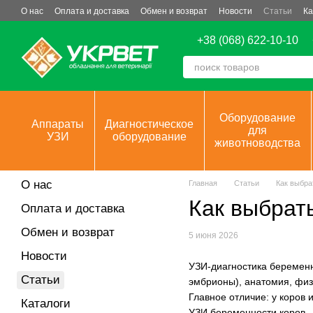
Перейти к основному контенту
О нас
Оплата и доставка
Обмен и возврат
Новости
Статьи
Ка
+38 (068) 622-10-10
Оборудование
Аппараты
Диагностическое
для
УЗИ
оборудование
животноводства
О нас
Главная
Статьи
Как выбра
Как выбрат
Оплата и доставка
Обмен и возврат
5 июня 2026
Новости
УЗИ-диагностика беременн
Статьи
эмбрионы), анатомия, физ
Главное отличие: у коров
Каталоги
УЗИ беременности коров –