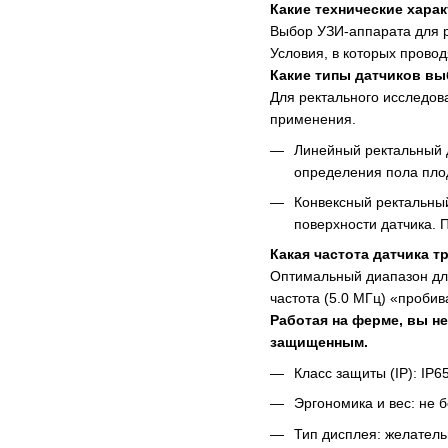
Какие технические хара
Выбор УЗИ-аппарата для р
Условия, в которых прово
Какие типы датчиков вы
Для ректального исследов
применения.
Линейный ректальный д
определения пола плод
Конвексный ректальный
поверхности датчика. 
Какая частота датчика т
Оптимальный диапазон для 
частота (5.0 МГц) «пробив
Работая на ферме, вы н
защищенным.
Класс защиты (IP): IP6
Эргономика и вес: не 
Тип дисплея: желатель