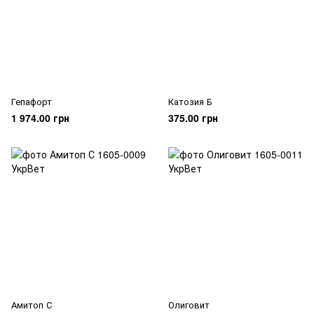
Гепафорт
Катозия Б
1 974.00 грн
375.00 грн
Амитоп С
Олиговит