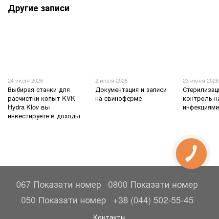
Другие записи
24 июля 2026
2 июля 2026
23 июня 2026
Выбирая станки для
Документация и записи
Стерилизац
расчистки копыт KVK
на свиноферме
контроль н
Hydra Klov вы
инфекциям
инвестируете в доходы
067 Показати номер
0800 Показати номер
050 Показати номер
+38 (044) 502-55-45
Контакты