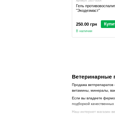
Артикул: 1607-0004
Гель противовоспали
"Экодезмаст"
Купи
250.00 грн
В наличии
Ветеринарные 
Продажа ветпрепаратов 
витамины, минералы, вак
Если вы владеете фермо
подборкой качественных
Наш интернет магазин в