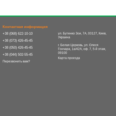
Контактная информация
+38 (068) 622-10-10
ул. Бутенко Зои, 7А, 03127, Киев,
ные препараты для свиней, лошадей коров, собак и других
Украина
ике и лечении.
+38 (073) 426-45-45
г. Белая Церковь, ул. Олеся
+38 (050) 426-45-45
Гончара, 1а/42А, оф. 7, 5-й этаж,
09100
+38 (044) 502-55-45
, богатые питательными веществами, такими как кальций,
Карта проезда
ортименте представлен широкий выбор продуктов или пищевых
Перезвонить вам?
агаемых нашим интернет магазином, вы сможете:
вотных, а также препараты, поддерживающие функции