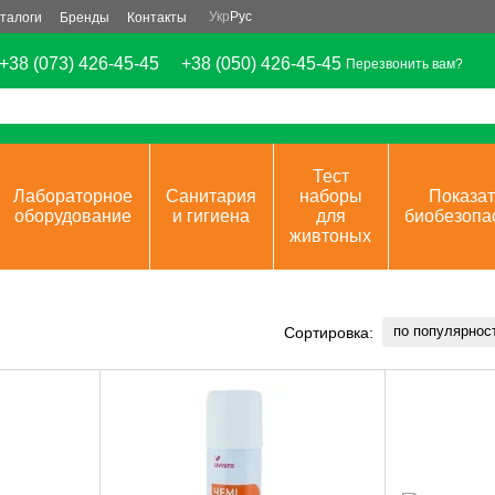
Укр
Рус
талоги
Бренды
Контакты
+38 (073) 426-45-45
+38 (050) 426-45-45
Перезвонить вам?
Тест
Лабораторное
Санитария
наборы
Показат
оборудование
и гигиена
для
биобезопа
живтоных
по популярнос
Сортировка: