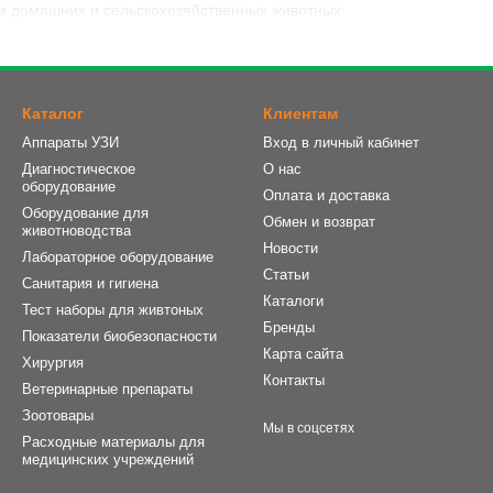
м домашних и сельскохозяйственных животных:
особей;
дов.
Каталог
Клиентам
Аппараты УЗИ
Вход в личный кабинет
, хорошем внешнем виде и самочувствии, мы предлагаем ветеринар
дятся покупателям в повседневном уходе, необходимой профилакт
Диагностическое
О нас
оборудование
Оплата и доставка
ы по интернету
Оборудование для
Обмен и возврат
животноводства
ам мы можем предложить сухие и влажные корма и кормовые смеси
Новости
Лабораторное оборудование
 обеспечивают правильное развитие животных. Кроме того, в асс
Статьи
Санитария и гигиена
ммунитет.
Каталоги
Тест наборы для живтоных
 употреблению продукции в категории ветпрепаратов, предл
Бренды
Показатели биобезопасности
 физическую форму животных;
Карта сайта
Хирургия
Контакты
аний у различных животных;
Ветеринарные препараты
Зоотовары
Мы в соцсетях
Расходные материалы для
ологический баланс и так далее.
медицинских учреждений
ые виды ветеринарных препаратов для домашних и племенных жи