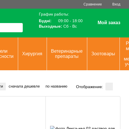
Сравнение
Вход
График работы:
Будні:
09:00 - 18:00
Мой заказ
Выходные:
Сб - Вс
Р
м
ели
Ветеринарные
Хирургия
Зоотовары
сности
препараты
ме
у
ти
сначала дешевле
по названию
Отображение: