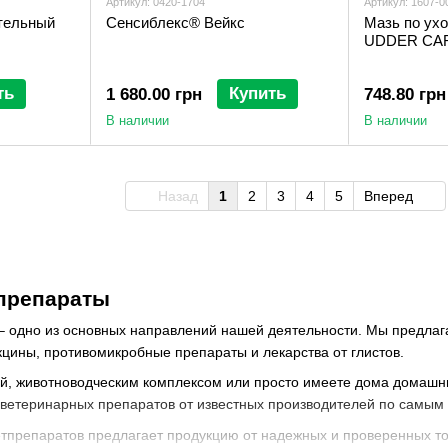
Артикул: 0420-1704
Артикул: 1607-0
тельный
Сенсиблекс® Вейкс
Мазь по ух
UDDER CA
ть
Купить
1 680.00 грн
748.80 грн
В наличии
В наличии
Назад
1
2
3
4
5
Вперед
препараты
– одно из основных направлений нашей деятельности. Мы предла
цины, противомикробные препараты и лекарства от глистов.
й, животноводческим комплексом или просто имеете дома домашни
 ветеринарных препаратов от известных производителей по самым
етпрепаратов предлагает продукцию от надежных и проверенных то