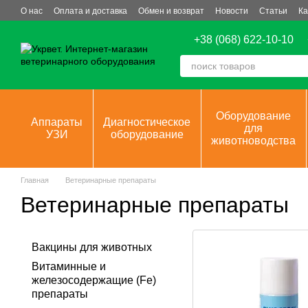
Перейти к основному контенту
О нас
Оплата и доставка
Обмен и возврат
Новости
Статьи
Ка
+38 (068) 622-10-10
Оборудование
Аппараты
Диагностическое
для
УЗИ
оборудование
животноводства
Главная
Ветеринарные препараты
Ветеринарные препараты
Вакцины для животных
Витаминные и
железосодержащие (Fe)
препараты