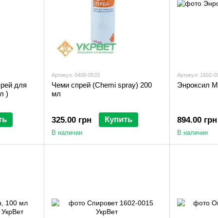
Артикул: 0408-0533
Артикул: 1602-0
рей для
Чеми спрей (Chemi spray) 200
Энроксил М
л )
мл
ть
Купить
325.00 грн
894.00 грн
В наличии
В наличии