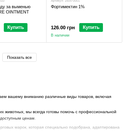
010
Артикул: 1605-0001
оду за выменью
Фортимектин 1%
RE OINTMENT
Купить
Купить
126.00 грн
В наличии
Показать все
гаем вашему вниманию различные виды товаров, включая
х животных, мы всегда готовы помочь с профессиональной
 доступным ценам.
рговых марок, которая специально подобрана, адаптирована