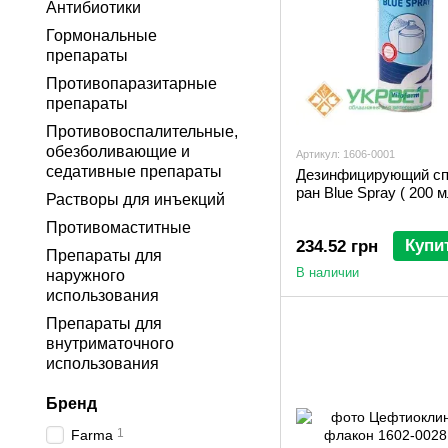
Антибиотики
Гормональные
препараты
Противопаразитарные
препараты
Противовоспалительные,
обезболивающие и
Артикул: 1606-0001
седативные препараты
Дезинфицирующий сп
ран Blue Spray ( 200 м
Растворы для инъекций
Противомаститные
Купи
234.52 грн
Препараты для
В наличии
наружного
использования
Препараты для
внутриматочного
использования
Бренд
1
Farma