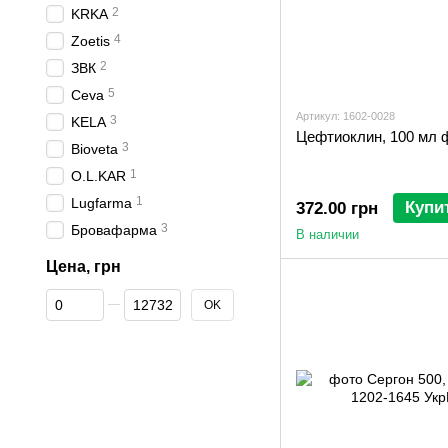
2
KRKA
4
Zoetis
2
ЗВК
5
Ceva
Артикул: 1602-0028
3
KELA
Цефтиоклин, 100 мл 
3
Bioveta
1
O.L.KAR
1
Lugfarma
Купи
372.00 грн
3
Бровафарма
В наличии
Цена, грн
От Цена, грн
До Цена, грн
OK