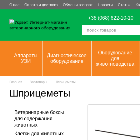
Перейти к основному контенту
О нас
Оплата и доставка
Обмен и возврат
Новости
Статьи
Ка
+38 (068) 622-10-10
Оборудование
Аппараты
Диагностическое
для
УЗИ
оборудование
животноводства
Главная
Зоотовары
Шприцеметы
Шприцеметы
Ветеринарные боксы
для содержания
животных
Клетки для животных