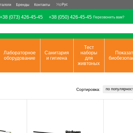
Укр
Рус
талоги
Бренды
Контакты
+38 (073) 426-45-45
+38 (050) 426-45-45
Перезвонить вам?
Тест
Лабораторное
Санитария
наборы
Показат
оборудование
и гигиена
для
биобезопа
живтоных
по популярнос
Сортировка: