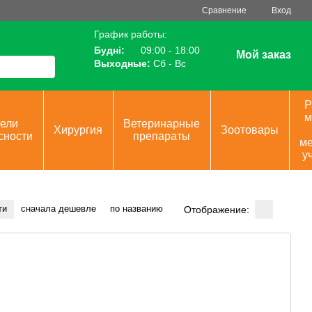
Сравнение
Вход
График работы:
Будні:
09:00 - 18:00
Мой заказ
Выходные:
Сб - Вс
Р
м
ели
Ветеринарные
Хирургия
Зоотовары
сности
препараты
ме
у
ти
сначала дешевле
по названию
Отображение: