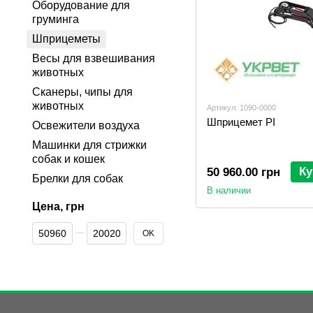
Оборудование для
груминга
Шприцеметы
Весы для взвешивания
животных
Сканеры, чипы для
животных
Артикул: 1090-0000
Шприцемет PI
Освежители воздуха
Машинки для стрижки
собак и кошек
Ку
50 960.00 грн
Брелки для собак
В наличии
Цена, грн
От Цена, грн
До Цена, грн
OK