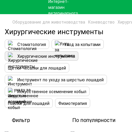
Оборудование для животноводства
Коневодство
Хирург
Хирургические инструменты
Стоматология
Уход за копытами
Хирургические инструменты
Щетки-чесалки для лошадей
Инструмент по уходу за шерстью лошадей
Искусственное осеменение кобыл
Поилки для лошадей
Физиотерапия
Фильтр
По популярности