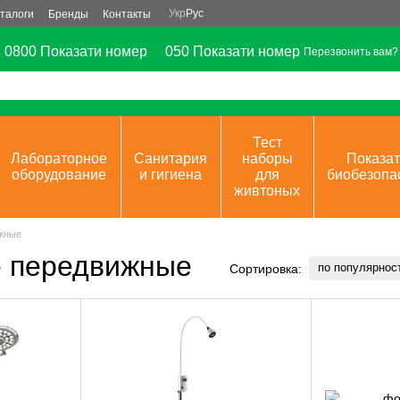
Укр
Рус
талоги
Бренды
Контакты
0800 Показати номер
050 Показати номер
Перезвонить вам?
Тест
Лабораторное
Санитария
наборы
Показат
оборудование
и гигиена
для
биобезопа
живтоных
жные
е передвижные
по популярнос
Сортировка: