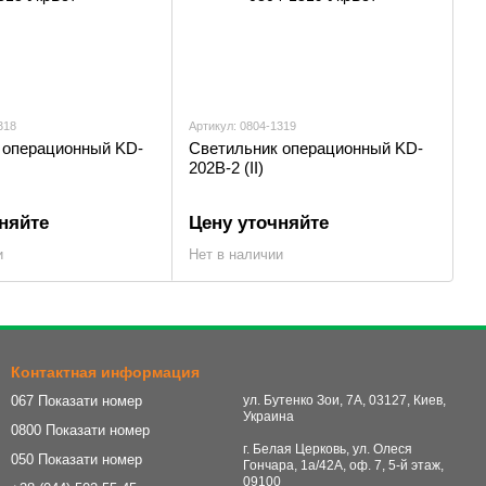
318
Артикул: 0804-1319
 операционный KD-
Светильник операционный KD-
202B-2 (II)
няйте
Цену уточняйте
и
Нет в наличии
Контактная информация
067 Показати номер
ул. Бутенко Зои, 7А, 03127, Киев,
Украина
0800 Показати номер
г. Белая Церковь, ул. Олеся
050 Показати номер
Гончара, 1а/42А, оф. 7, 5-й этаж,
09100