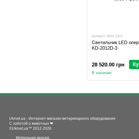
Артикул: 0804-1323
Светильник LED опе
KD-2012D-3
Ку
28 520.00 грн
В наличии
Ukrvet.ua - Интернет-магазин ветеринарного оборудования
С заботой о животных ❤
©Ukrvet.ua™ 2012-2026
Мобильная версия