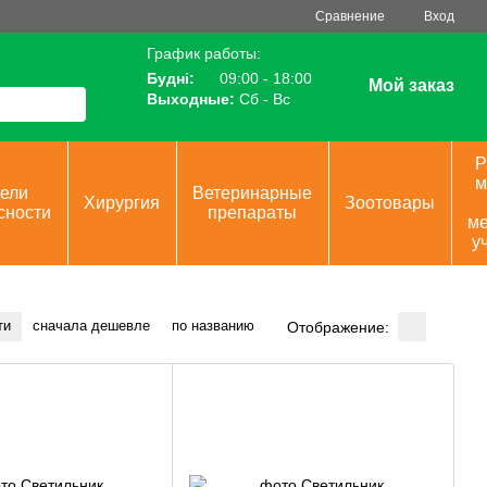
Сравнение
Вход
График работы:
Будні:
09:00 - 18:00
Мой заказ
Выходные:
Сб - Вс
Р
м
ели
Ветеринарные
Хирургия
Зоотовары
сности
препараты
ме
у
ти
сначала дешевле
по названию
Отображение: