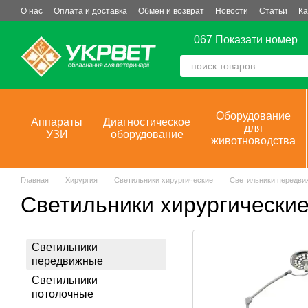
Перейти к основному контенту
О нас
Оплата и доставка
Обмен и возврат
Новости
Статьи
Ка
067 Показати номер
Оборудование
Аппараты
Диагностическое
для
УЗИ
оборудование
животноводства
Главная
Хирургия
Светильники хирургические
Светильники передви
Светильники хирургически
Светильники
передвижные
Светильники
потолочные