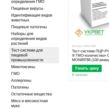
определения ГМО
Пищевые вирусы
Идентификация видов
животных
Пищевые патогены
Наборы для
определения видов
растений
Артикул: 0306-0385
Тест-системи для
Тест-система ПЦР-РЧ
пищевой
® ГМО-количество» 
MON89788 (100 реакц
промышленности
Микотоксины
Узнать цену
ГМО
В наличии
Аллергены
Патогены
Остаточные вещества
Мясо и мясокостная
мука