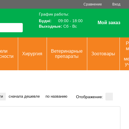
Сравнение
Вход
График работы:
Будні:
09:00 - 18:00
Мой заказ
Выходные:
Сб - Вс
Р
м
ели
Ветеринарные
Хирургия
Зоотовары
сности
препараты
ме
у
ти
сначала дешевле
по названию
Отображение: