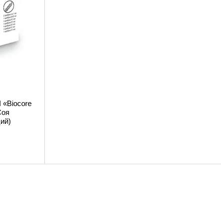
 «Biocore
Соя
ий)