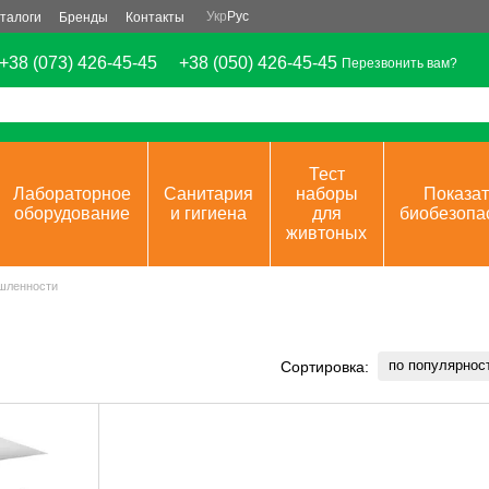
Укр
Рус
талоги
Бренды
Контакты
+38 (073) 426-45-45
+38 (050) 426-45-45
Перезвонить вам?
Тест
Лабораторное
Санитария
наборы
Показат
оборудование
и гигиена
для
биобезопа
живтоных
шленности
по популярнос
Сортировка: