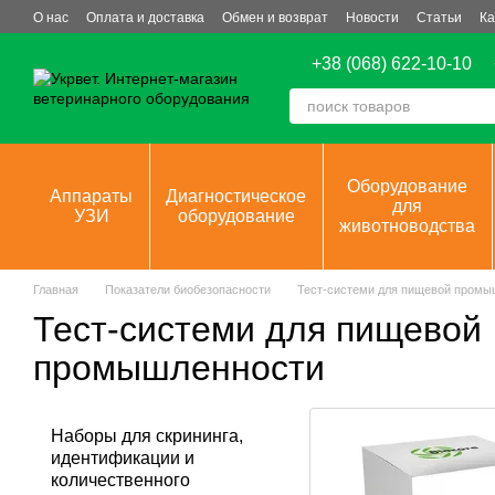
Перейти к основному контенту
О нас
Оплата и доставка
Обмен и возврат
Новости
Статьи
Ка
+38 (068) 622-10-10
Оборудование
Аппараты
Диагностическое
для
УЗИ
оборудование
животноводства
Главная
Показатели биобезопасности
Тест-системи для пищевой промы
Тест-системи для пищевой
промышленности
Наборы для скрининга,
идентификации и
количественного