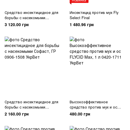
Средство инсектицидное для
Инсектицид против мух Fly
борьбы с насекомыми
Select Final
Соджет, ВГ
3 120.00 грн
1 480.96 грн
Средство инсектицидное для
Высокоэффективное
борьбы с насекомыми
средство против мух и ос
Софаст, ГР
FLYCID Max, 1 л
2 160.00 грн
480.00 грн