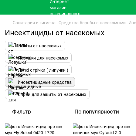
Санитария и гигиена
Средства борьбы с насекомыми
Ин
Инсектициды от насекомых
Лампы от насекомых
Ловушки для насекомых
Липкі стрічки ( липучки )
Инсектицидные средства
Спреи для защиты от насекомых
Фильтр
По популярности