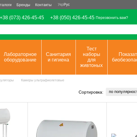
Укр
Рус
талоги
Бренды
Контакты
+38 (073) 426-45-45
+38 (050) 426-45-45
Перезвонить вам?
Тест
Лабораторное
Санитария
наборы
Показат
оборудование
и гигиена
для
биобезопа
живтоных
куляторы
Камеры ультрафиолетовые
по популярнос
Сортировка: