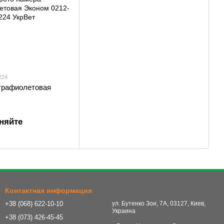
224
трафиолетовая
няйте
Контактная информация
+38 (068) 622-10-10
ул. Бутенко Зои, 7А, 03127, Киев,
Украина
+38 (073) 426-45-45