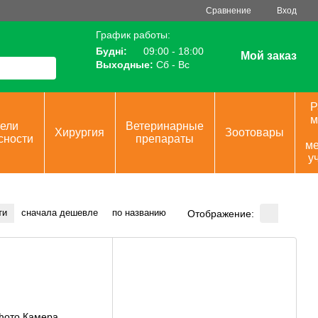
Сравнение
Вход
График работы:
Будні:
09:00 - 18:00
Мой заказ
Выходные:
Сб - Вс
Р
м
ели
Ветеринарные
Хирургия
Зоотовары
сности
препараты
ме
у
ти
сначала дешевле
по названию
Отображение: