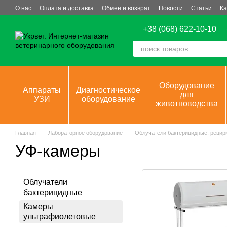
Перейти к основному контенту
О нас
Оплата и доставка
Обмен и возврат
Новости
Статьи
Ка
+38 (068) 622-10-10
Оборудование
Аппараты
Диагностическое
для
УЗИ
оборудование
животноводства
Главная
Лабораторное оборудование
Облучатели бактерицидные, рецир
УФ-камеры
Облучатели
бактерицидные
Камеры
ультрафиолетовые