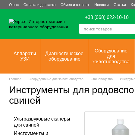
Перейти к основному контенту
О нас
Оплата и доставка
Обмен и возврат
Новости
Статьи
Ка
+38 (068) 622-10-10
Оборудование
Аппараты
Диагностическое
для
УЗИ
оборудование
животноводства
Главная
Оборудование для животноводства
Свиноводство
Инструме
Инструменты для родовсп
свиней
Ультразвуковые сканеры
для свиней
Инструменты и