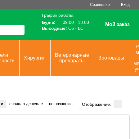
Сравнение
Вход
График работы:
Будні:
09:00 - 18:00
Мой заказ
Выходные:
Сб - Вс
Р
м
ели
Ветеринарные
Хирургия
Зоотовары
сности
препараты
ме
у
ти
сначала дешевле
по названию
Отображение: