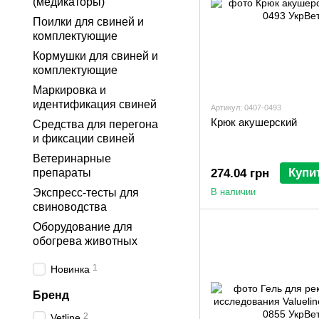
(медикаторы)
Поилки для свиней и
комплектующие
Кормушки для свиней и
комплектующие
Маркировка и
идентификация свиней
Артикул: 0407-0493
Крюк акушерский
Средства для перегона
и фиксации свиней
Ветеринарные
Купи
препараты
274.04 грн
Экспресс-тесты для
В наличии
свиноводства
Оборудование для
обогрева животных
1
Новинка
Бренд
2
Vetline