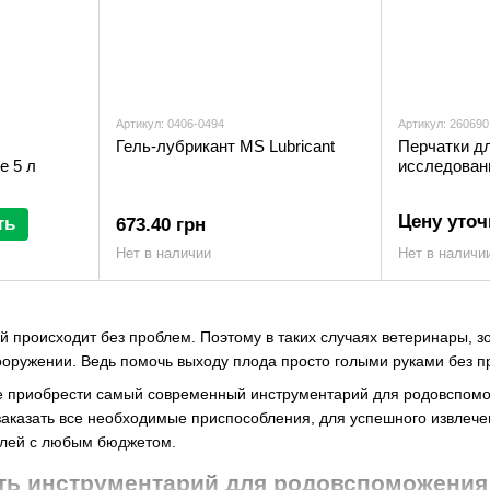
Артикул: 0406-0494
Артикул: 260690
Гель-лубрикант MS Lubricant
Перчатки дл
e 5 л
исследовани
Цену уточ
ть
673.40 грн
Нет в наличии
Нет в наличи
ей происходит без проблем. Поэтому в таких случаях ветеринары, 
ооружении. Ведь помочь выходу плода просто голыми руками без 
е приобрести самый современный инструментарий для родовспомож
 заказать все необходимые приспособления, для успешного извлече
елей с любым бюджетом.
ть инструментарий для родовспоможения