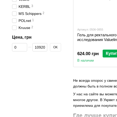
3
KERBL
2
MS Schippers
1
POLnet
2
Kruuse
Артикул: 0506-0855
Гель для ректального
Цена, грн
исследования Valuelin
От Цена, грн
До Цена, грн
OK
Купи
624.00 грн
В наличии
Не всегда опорос у свин
должны быть в полном в
У нас на сайте вы может
многое другое. В Укрвет
приемлема для покупат
Где лучше купи