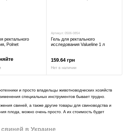
Артикул: 0506-0854
я ректального
Гель для ректального
я, Polnet
исследования Valueline 1 л
няйте
159.64 грн
и
Нет в наличии
зоотехники и просто владельцы животноводческих хозяйств
применения специальных инструментов бывает трудно.
ения свиней, а также другие товары для свиноводства и
ния плода, можно очень просто. А их стоимость будет
 свиней в Украине