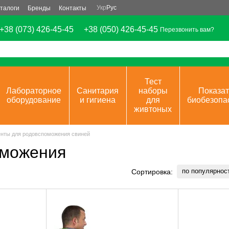
Укр
Рус
талоги
Бренды
Контакты
+38 (073) 426-45-45
+38 (050) 426-45-45
Перезвонить вам?
Тест
Лабораторное
Санитария
наборы
Показат
оборудование
и гигиена
для
биобезопа
живтоных
нты для родовспоможения свиней
оможения
по популярнос
Сортировка: