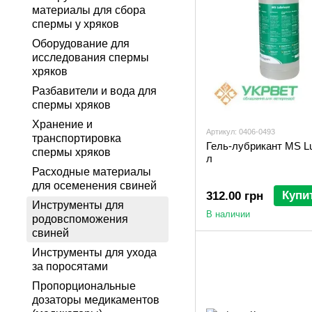
материалы для сбора
спермы у хряков
Оборудование для
исследования спермы
хряков
Разбавители и вода для
спермы хряков
Хранение и
Артикул: 0406-0493
транспортировка
Гель-лубрикант MS Lub
спермы хряков
л
Расходные материалы
для осеменения свиней
Купи
312.00 грн
Инструменты для
В наличии
родовспоможения
свиней
Инструменты для ухода
за поросятами
Пропорциональные
дозаторы медикаментов