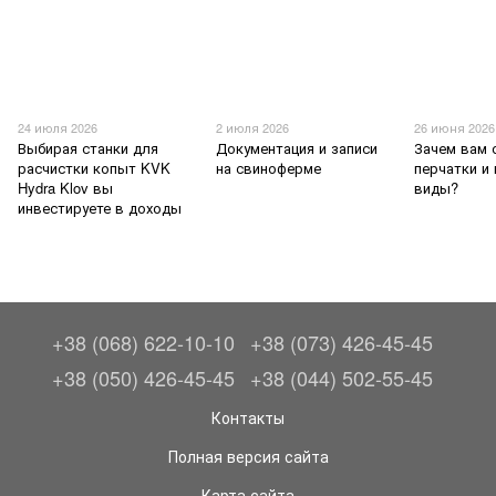
24 июля 2026
2 июля 2026
26 июня 2026
Выбирая станки для
Документация и записи
Зачем вам
расчистки копыт KVK
на свиноферме
перчатки и
Hydra Klov вы
виды?
инвестируете в доходы
+38 (068) 622-10-10
+38 (073) 426-45-45
+38 (050) 426-45-45
+38 (044) 502-55-45
Контакты
Полная версия сайта
Карта сайта