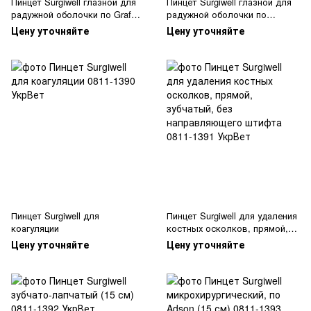
Пинцет Surgiwell глазной для
Пинцет Surgiwell глазной для
радужной оболочки по Grafe,
радужной оболочки по
1х2 зубцы, прямой
Luschnig, прямой
Цену уточняйте
Цену уточняйте
Пинцет Surgiwell для
Пинцет Surgiwell для удаления
коагуляции
костных осколков, прямой,
зубчатый, без направляющего
Цену уточняйте
Цену уточняйте
штифта