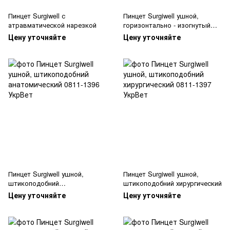
Пинцет Surgiwell с
Пинцет Surgiwell ушной,
атравматической нарезкой
горизонтально - изогнутый
(10,5 см)
Цену уточняйте
Цену уточняйте
Пинцет Surgiwell ушной,
Пинцет Surgiwell ушной,
штикоподобний
штикоподобний хирургический
анатомический
Цену уточняйте
Цену уточняйте