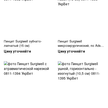
Пинцет Surgiwell зубчато-
Пинцет Surgiwell
лапчатый (15 см)
микрохирургический, по Adson
(15 см)
Цену уточняйте
Цену уточняйте