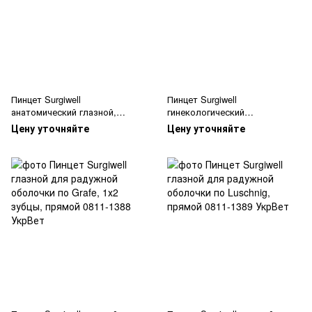
Пинцет Surgiwell
Пинцет Surgiwell
анатомический глазной,
гинекологический
прямой
анатомический
Цену уточняйте
Цену уточняйте