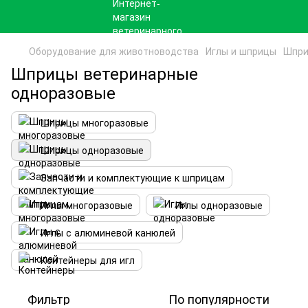
Оборудование для животноводства
Иглы и шприцы
Шпри
Шприцы ветеринарные
одноразовые
Шприцы многоразовые
Шприцы одноразовые
Запчасти и комплектующие к шприцам
Иглы многоразовые
Иглы одноразовые
Иглы с алюминевой канюлей
Контейнеры для игл
Фильтр
По популярности