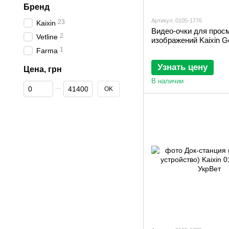
Бренд
Артикул: 0105-1776
23
Kaixin
Видео-очки для прос
2
Vetline
изображений Kaixin G
1
Farma
Узнать цену
Цена, грн
В наличии
От Цена, грн
До Цена, грн
OK