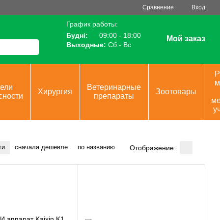
Сравнение
Вход
График работы:
Будні:
09:00 - 18:00
Мой заказ
Выходные:
Сб - Вс
Р
м
ели
Ветеринарные
Хирургия
Зоотовары
сности
препараты
ме
у
ти
сначала дешевле
по названию
Отображение: