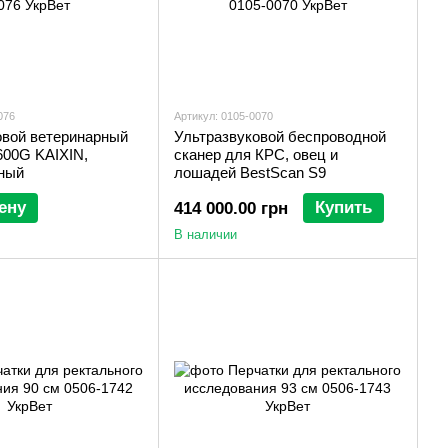
076
Артикул: 0105-0070
овой ветеринарный
Ультразвуковой беспроводной
600G KAIXIN,
сканер для КРС, овец и
ный
лошадей BestScan S9
ену
Купить
414 000.00 грн
В наличии