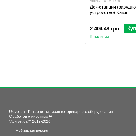
Артикул: 0105-1779
Док-станция (зарядно
устройство) Kaixin
Куп
2 404.48 грн
В наличии
Ukrvet.ua - Интернет-магазин ветеринарного оборудования
С заботой о животных ❤
©Ukrvet.ua™ 2012-2026
Мобильная версия