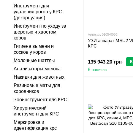
Инструмент для
удаления рогов у КРС
(декорнуация)
Инструмент по уходу за
шерстью и хвостом
Артикул: 0105-0030
коров
УЗИ аппарат MSU2 V
КРС
Гигиена вымени и
сосков у коров
Молочные шаттлы
К
135 943.20 грн
Анализаторы молока
В наличии
Накидки для животных
Резиновые маты для
коровников
Зооинструмент для КРС
Хирургический
инструмент для КРС
Маркировка и
идентификация крс