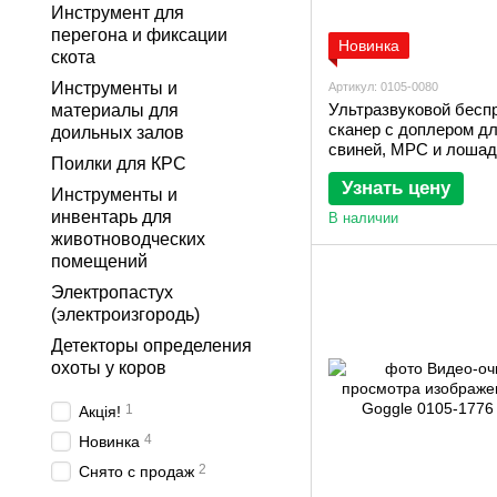
Инструмент для
перегона и фиксации
Новинка
скота
Инструменты и
Артикул: 0105-0080
Ультразвуковой бесп
материалы для
сканер с доплером д
доильных залов
свиней, МРС и лошад
Поилки для КРС
BestScan S10
Узнать цену
Инструменты и
инвентарь для
В наличии
животноводческих
помещений
Электропастух
(электроизгородь)
Детекторы определения
охоты у коров
1
Акція!
4
Новинка
2
Снято с продаж