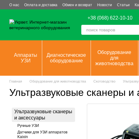
Перейти к основному контенту
О нас
Оплата и доставка
Обмен и возврат
Новости
Статьи
Ка
+38 (068) 622-10-10
Оборудование
Аппараты
Диагностическое
для
УЗИ
оборудование
животноводства
Главная
Оборудование для животноводства
Скотоводство
Ультразву
Ультразвуковые сканеры и 
Ультразвуковые сканеры
и аксессуары
Ручные УЗИ
Датчики для УЗИ аппаратов
Kaixin