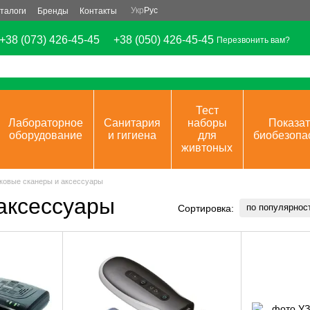
Укр
Рус
талоги
Бренды
Контакты
+38 (073) 426-45-45
+38 (050) 426-45-45
Перезвонить вам?
Тест
Лабораторное
Санитария
наборы
Показат
оборудование
и гигиена
для
биобезопа
живтоных
ковые сканеры и аксессуары
аксессуары
по популярнос
Сортировка: