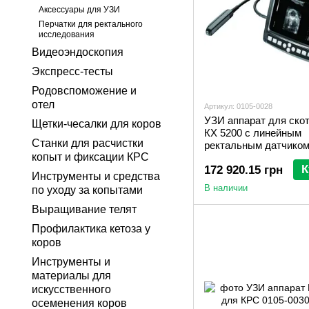
Аксессуары для УЗИ
Перчатки для ректального
исследования
Видеоэндоскопия
Экспресс-тесты
Родовспоможение и
отел
Артикул: 0105-0028
УЗИ аппарат для ско
Щетки-чесалки для коров
КХ 5200 с линейным
Станки для расчистки
ректальным датчико
копыт и фиксации КРС
К
172 920.15 грн
Инструменты и средства
В наличии
по уходу за копытами
Выращивание телят
Профилактика кетоза у
коров
Инструменты и
материалы для
искусственного
осеменения коров