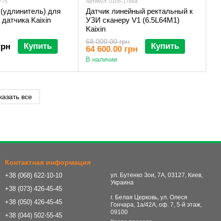
775
Артикул: 0105-1766a
 (удлинитель) для
Датчик линейный ректальный к
 датчика Kaixin
УЗИ сканеру V1 (6.5L64M1)
Kaixin
68 000.00 грн
Купить
Купить
грн
64 600.00 грн
В наличии
казать все
Контактная информация
+38 (068) 622-10-10
ул. Бутенко Зои, 7А, 03127, Киев,
Украина
+38 (073) 426-45-45
г. Белая Церковь, ул. Олеся
+38 (050) 426-45-45
Гончара, 1а/42А, оф. 7, 5-й этаж,
09100
+38 (044) 502-55-45