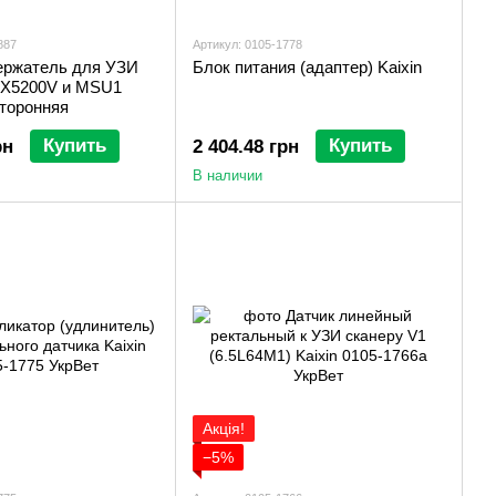
887
Артикул: 0105-1778
ержатель для УЗИ
Блок питания (адаптер) Kaixin
КХ5200V и MSU1
сторонняя
Купить
Купить
рн
2 404.48 грн
В наличии
Акція!
−5%