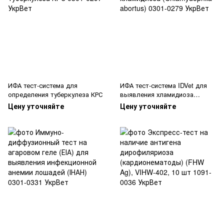
ИФА тест-система для
ИФА тест-система IDVet для
определения туберкулеза КРС
выявления хламидиоза
(Chlamydophila abortus)
Цену уточняйте
Цену уточняйте