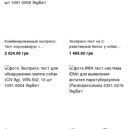
Комбинированный экспресс-
Экспресс-тест на С-
тест коронавирус +
реактивный белок у собак
парвовирус собак (CPV+CCV
(cCRP), VICCR-402, 10 шт
2 024.00 грн
1 485.00 грн
Ag), VIPC-625, 10 шт