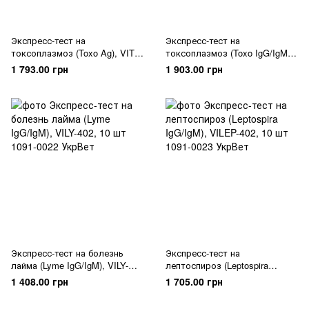
Экспресс-тест на
Экспресс-тест на
токсоплазмоз (Toxo Ag), VITO-
токсоплазмоз (Toxo IgG/IgM),
602, 10 шт
VITGM-402, 10 шт
1 793.00 грн
1 903.00 грн
Экспресс-тест на болезнь
Экспресс-тест на
лайма (Lyme IgG/IgM), VILY-
лептоспироз (Leptospira
402, 10 шт
IgG/IgM), VILEP-402, 10 шт
1 408.00 грн
1 705.00 грн