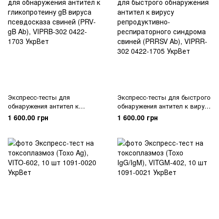
Экспресс-тесты для
Экспресс-тесты для быстрого
обнаружения антител к
обнаружения антител к вирусу
гликопротеину gB вируса
репродуктивно-
1 600.00 грн
1 600.00 грн
псевдосказа свиней (PRV‐gB
респираторного синдрома
Ab), VIPRB‐302
свиней (PRRSV Ab), VIPRR‐302