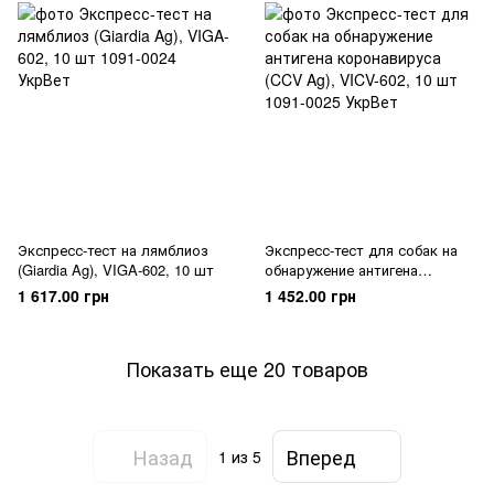
Экспресс-тест на лямблиоз
Экспресс-тест для собак на
(Giardia Ag), VIGA-602, 10 шт
обнаружение антигена
коронавируса (CCV Ag), VICV-
1 617.00 грн
1 452.00 грн
602, 10 шт
Показать еще 20 товаров
Назад
Вперед
1
из 5