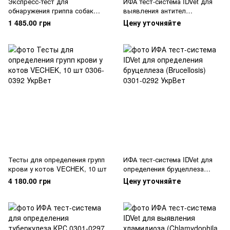
Экспресс-тест для
ИФА тест-система IDVet для
обнаружения гриппа собак
выявления антител
(CIV Ag), VIIN-502, 10 шт
паратуберкулеза
1 485.00 грн
Цену уточняйте
(Paratuberculosis)
Тесты для определения групп
ИФА тест-система IDVet для
крови у котов VECHEK, 10 шт
определения бруцеллеза
(Brucellosis)
4 180.00 грн
Цену уточняйте