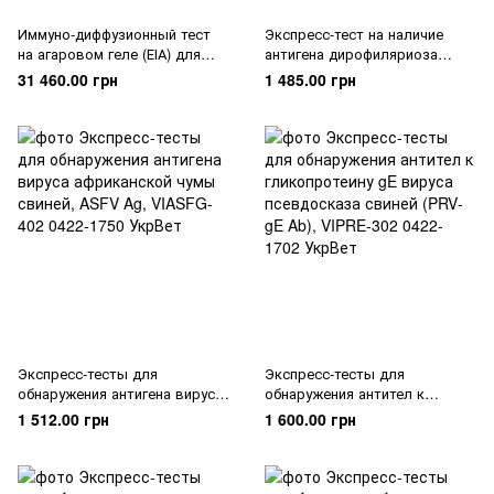
Иммуно-диффузионный тест
Экспресс-тест на наличие
на агаровом геле (ЕІА) для
антигена дирофиляриоза
выявления инфекционной
(кардионематоды) (FHW Ag),
31 460.00 грн
1 485.00 грн
анемии лошадей (ІНАН)
VIHW-402, 10 шт
Экспресс-тесты для
Экспресс-тесты для
обнаружения антигена вируса
обнаружения антител к
африканской чумы свиней,
гликопротеину gE вируса
1 512.00 грн
1 600.00 грн
ASFV Ag, VIASFG-402
псевдосказа свиней (PRV‐gE
Ab), VIPRE‐302