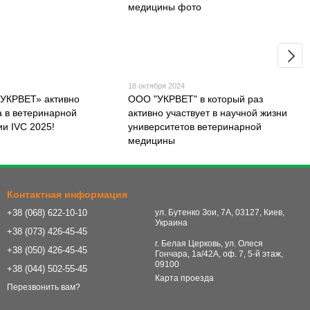
18 октября 2024
УКРВЕТ» активно
ООО "УКРВЕТ" в который раз
а в ветеринарной
активно участвует в научной жизни
и IVC 2025!
университетов ветеринарной
медицины
Контактная информация
+38 (068) 622-10-10
ул. Бутенко Зои, 7А, 03127, Киев,
Украина
+38 (073) 426-45-45
г. Белая Церковь, ул. Олеся
+38 (050) 426-45-45
Гончара, 1а/42А, оф. 7, 5-й этаж,
09100
+38 (044) 502-55-45
Карта проезда
Перезвонить вам?