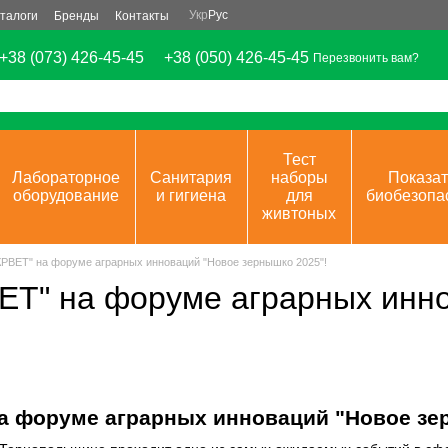
Укр
Рус
талоги
Бренды
Контакты
+38 (073) 426-45-45
+38 (050) 426-45-45
Перезвонить вам?
Тест
Лабораторное
Санитария
наборы
Показат
оборудование
и гигиена
для
биобезопа
живтоных
РВЕТ" на форуме аграрных инноваций "Новое зернышко 2025"!
Т" на форуме аграрных инн
а форуме аграрных инноваций "Новое зе