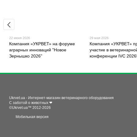
22 июня 2026
29 мая 2026
Компания «УКРВЕТ» на форуме
Компания «УКРВЕТ» п
аграрных инноваций "Новое
участие в ветеринарно
Зернышко 2026"
конференции IVC 2026
Ukrvet.ua - Интернет-магазин ветеринарного оборудования
С заботой о животных ❤
©Ukrvet.ua™ 2012-2026
Мобильная версия