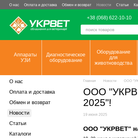
Перейти к основному контенту
О нас
Оплата и доставка
Обмен и возврат
Новости
Статьи
Ка
+38 (068) 622-10-10
Оборудование
Аппараты
Диагностическое
для
УЗИ
оборудование
животноводства
О нас
Главная
Новости
ООО "УК
ООО "УКРВЕ
Оплата и доставка
2025"!
Обмен и возврат
Новости
19 июня 2025
Статьи
ООО "УКРВЕТ" н
Каталоги