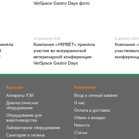
16 февраля 2026
8 декабря 2025
риняла
Компания «УКРВЕТ» приняла
Компания «
й
участие во всеукраинской
участвовал
!
ветеринарной конференции
конференци
VetSpace Gastro Days
Каталог
Клиентам
Аппараты УЗИ
Вход в личный кабинет
Диагностическое
О нас
оборудование
Оплата и доставка
Оборудование для
Обмен и возврат
животноводства
Новости
Лабораторное оборудование
Статьи
Санитария и гигиена