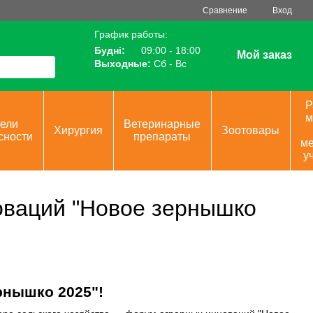
Сравнение
Вход
График работы:
Будні:
09:00 - 18:00
Мой заказ
Выходные:
Сб - Вс
Р
м
ели
Ветеринарные
Хирургия
Зоотовары
сности
препараты
ме
у
оваций "Новое зернышко
рнышко 2025"!