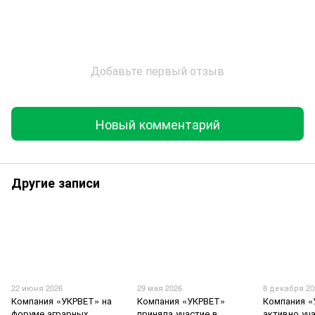
Добавьте первый отзыв
Новый комментарий
Другие записи
22 июня 2026
29 мая 2026
8 декабря 20
Компания «УКРВЕТ» на
Компания «УКРВЕТ»
Компания «
форуме аграрных
приняла участие в
активно уч