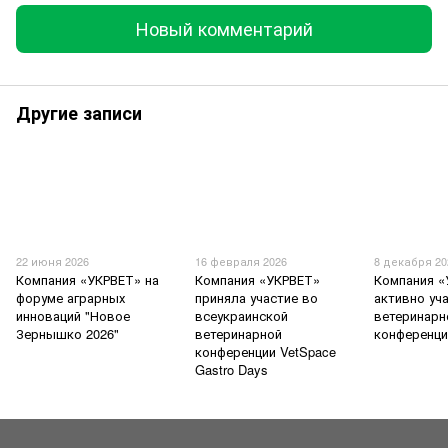
Новый комментарий
Другие записи
22 июня 2026
16 февраля 2026
8 декабря 20
Компания «УКРВЕТ» на
Компания «УКРВЕТ»
Компания «
форуме аграрных
приняла участие во
активно уч
инноваций "Новое
всеукраинской
ветеринарн
Зернышко 2026"
ветеринарной
конференци
конференции VetSpace
Gastro Days