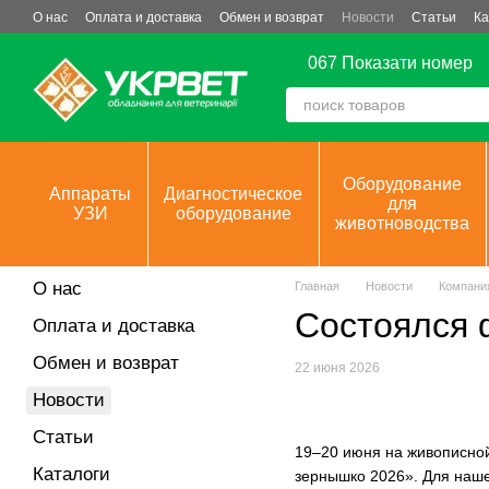
Перейти к основному контенту
О нас
Оплата и доставка
Обмен и возврат
Новости
Статьи
Ка
067 Показати номер
Оборудование
Аппараты
Диагностическое
для
УЗИ
оборудование
животноводства
О нас
Главная
Новости
Компани
Состоялся 
Оплата и доставка
Обмен и возврат
22 июня 2026
Новости
Статьи
19–20 июня на живописно
Каталоги
зернышко 2026».
Для наше