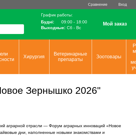
Сравнение
Вход
График работы:
Будні:
09:00 - 18:00
Мой заказ
Выходные:
Сб - Вс
Р
м
ели
Ветеринарные
Хирургия
Зоотовары
сности
препараты
ме
у
Новое Зернышко 2026"
ий аграрной отрасли — Форум аграрных инноваций «Новое
райвовые дни, наполненные новыми знакомствами и