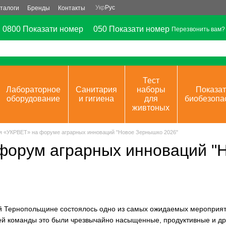
Укр
Рус
талоги
Бренды
Контакты
0800 Показати номер
050 Показати номер
Перезвонить вам?
Тест
Лабораторное
Санитария
наборы
Показат
оборудование
и гигиена
для
биобезопа
живтоных
я «УКРВЕТ» на форуме аграрных инноваций "Новое Зернышко 2026"
форум аграрных инноваций "
й Тернопольщине состоялось одно из самых ожидаемых мероприят
й команды это были чрезвычайно насыщенные, продуктивные и д