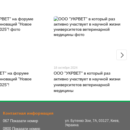
18 октября 2024
ЕТ" на форуме
ООО "УКРВЕТ" в который раз
нноваций "Новое
активно участвует в научной жизни
025"!
университетов ветеринарной
медицины
Контактная информация
067 Показати номер
ул. Бутенко Зои, 7А, 03127, Киев,
Украина
0800 Показати номер