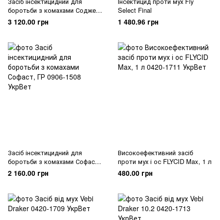
Засіб інсектицидний для
Інсектицид проти мух Fly
боротьби з комахами Соджет,
Select Final
ВГ
3 120.00 грн
1 480.96 грн
Засіб інсектицидний для
Високоефективний засіб
боротьби з комахами Софаст,
проти мух і ос FLYCID Max, 1 л
ГР
2 160.00 грн
480.00 грн