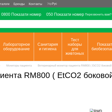
Укр
Рус
талоги
Бренды
Контакты
0800 Показати номер
050 Показати номер
Перезвонить вам?
Тест
Лабораторное
Санитария
наборы
Показат
оборудование
и гигиена
для
биобезопа
живтоных
е
Мониторы пациента
Ветеринарный монитор пациента RM800 ( EtCO2 боковой 
иента RM800 ( EtCO2 боковой