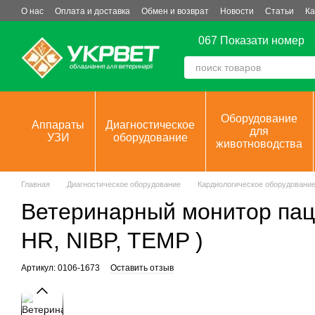
Перейти к основному контенту
О нас
Оплата и доставка
Обмен и возврат
Новости
Статьи
Ка
067 Показати номер
Оборудование
Аппараты
Диагностическое
для
УЗИ
оборудование
животноводства
Главная
Диагностическое оборудование
Кардиологическое оборудовани
Ветеринарный монитор пац
HR, NIBP, TEMP )
Артикул: 0106-1673
Оставить отзыв