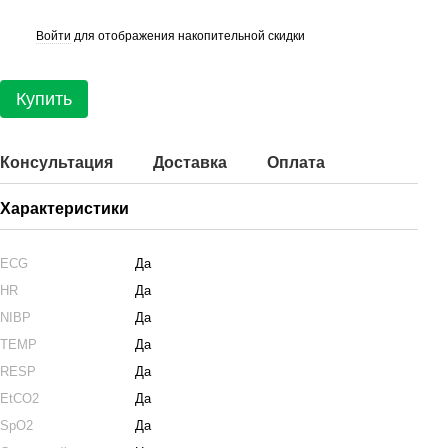
Войти
для отображения накопительной скидки
%
Купить
Консультация
Доставка
Оплата
Характеристики
ECG
Да
HR
Да
NIBP
Да
TEMP
Да
RESP
Да
EtCO2
Да
SpO2
Да