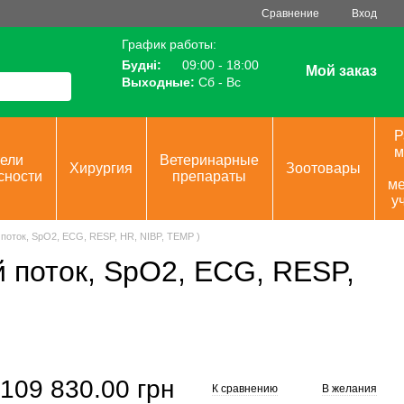
Сравнение
Вход
График работы:
Будні:
09:00 - 18:00
Мой заказ
Выходные:
Сб - Вс
Р
м
ели
Ветеринарные
Хирургия
Зоотовары
сности
препараты
ме
у
поток, SpO2, ECG, RESP, HR, NIBP, TEMP )
 поток, SpO2, ECG, RESP,
109 830.00 грн
К сравнению
В желания