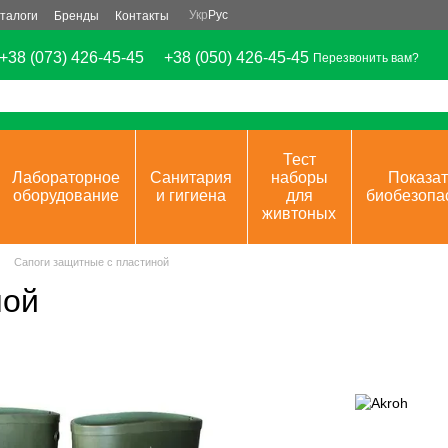
Укр
Рус
талоги
Бренды
Контакты
+38 (073) 426-45-45
+38 (050) 426-45-45
Перезвонить вам?
Тест
Лабораторное
Санитария
наборы
Показат
оборудование
и гигиена
для
биобезопа
живтоных
Сапоги защитные с пластиной
ной