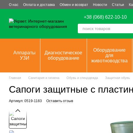
Перейти к основному контенту
О нас
Оплата и доставка
Обмен и возврат
Новости
Статьи
Ка
+38 (068) 622-10-10
Оборудование
Аппараты
Диагностическое
для
УЗИ
оборудование
животноводства
Главная
Санитария и гигиена
Обувь и спецодежда
Защитная обувь
Сапоги защитные с пласти
Артикул: 0519-1183
Оставить отзыв