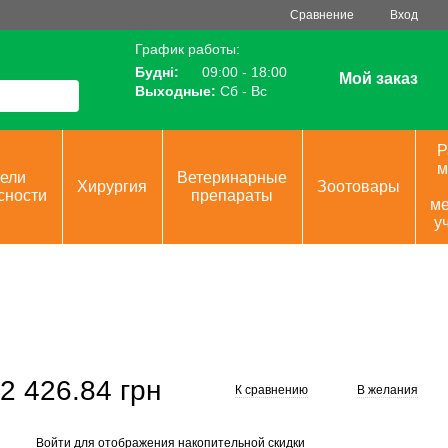
Сравнение
Вход
График работы:
Будні:
09:00 - 18:00
Мой заказ
Выходные:
Сб - Вс
Р
м
ели
Ветеринарные
Хирургия
Зоотовары
сности
препараты
ме
у
2 426.84 грн
К сравнению
В желания
Войти
для отображения накопительной скидки
%