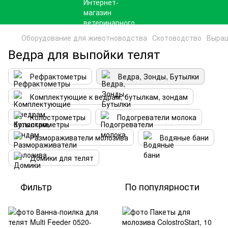
Оборудование для животноводства
Скотоводство
Выращ
Ведра для выпойки телят
Рефрактометры
Ведра, Зонды, Бутылки
Комплектующие к ведрам, бутылкам, зондам
Колострометры
Подогреватели молока
Размораживатели молозива
Водяные бани
Домики для телят
Фильтр
По популярности