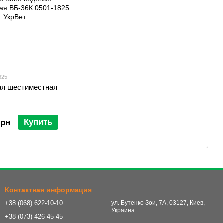
825
ая шестиместная
Купить
грн
Контактная информация
+38 (068) 622-10-10
ул. Бутенко Зои, 7А, 03127, Киев,
Украина
+38 (073) 426-45-45