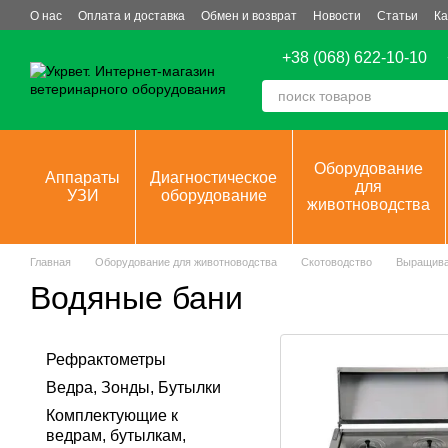
Перейти к основному контенту
О нас
Оплата и доставка
Обмен и возврат
Новости
Статьи
Ка
+38 (068) 622-10-10
Оборудование
Аппараты
Диагностическое
для
УЗИ
оборудование
животноводства
Главная
Оборудование для животноводства
Скотоводство
Выращива
Водяные бани
Рефрактометры
Ведра, Зонды, Бутылки
Комплектующие к
ведрам, бутылкам,