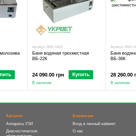
Артикул: 0501-1824
Артикул: 0501-1
 молозива
Баня водяная трехместная
Баня водян
ВБ-22К
ВБ-36К
пить
Купить
24 090.00 грн
28 260.00 
В наличии
В наличии
Каталог
Клиентам
Аппараты УЗИ
Вход в личный кабинет
Диагностическое
О нас
оборудование