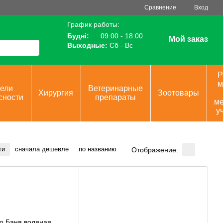
Сравнение
Вход
График работы:
Будні:
09:00 - 18:00
Мой заказ
Выходные:
Сб - Вс
Р
м
ели
Ветеринарные
Хирургия
Зоотовары
сности
препараты
ме
у
ти
сначала дешевле
по названию
Отображение: