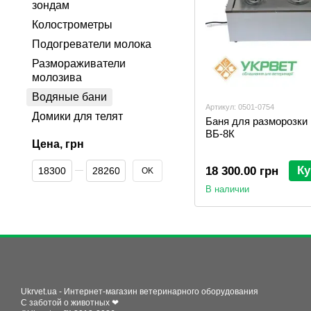
зондам
Колострометры
Подогреватели молока
Размораживатели
молозива
Водяные бани
Артикул: 0501-0754
Домики для телят
Баня для разморозки
ВБ-8К
Цена, грн
От Цена, грн
До Цена, грн
Ку
18 300.00 грн
OK
В наличии
Ukrvet.ua - Интернет-магазин ветеринарного оборудования
С заботой о животных ❤