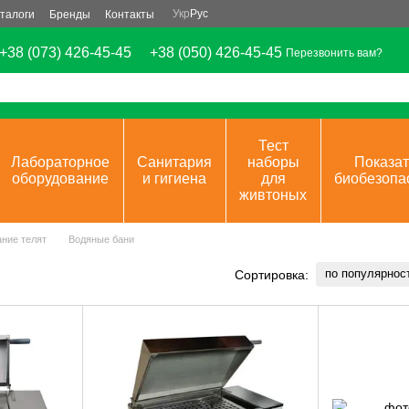
Укр
Рус
талоги
Бренды
Контакты
+38 (073) 426-45-45
+38 (050) 426-45-45
Перезвонить вам?
Тест
Лабораторное
Санитария
наборы
Показат
оборудование
и гигиена
для
биобезопа
живтоных
ние телят
Водяные бани
по популярнос
Сортировка: