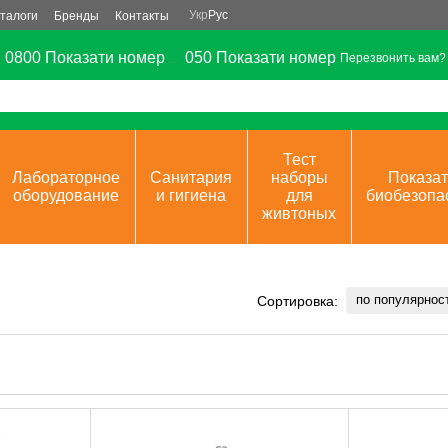
Укр
Рус
талоги
Бренды
Контакты
0800 Показати номер
050 Показати номер
Перезвонить вам?
Тест
Лабораторное
Санитария
наборы
Показат
оборудование
и гигиена
для
биобезопа
живтоных
по популярнос
Сортировка: