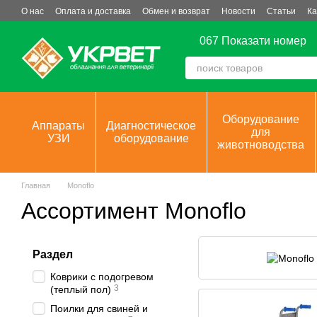
Перейти к основному контенту
О нас
Оплата и доставка
Обмен и возврат
Новости
Статьи
Ка
067 Показати номер
Оборудование
Аппараты
Диагностическое
для
УЗИ
оборудование
животноводства
Главная
Monoflo
Ассортимент Monoflo
Раздел
Коврики с подогревом
3
(теплый пол)
Поилки для свиней и