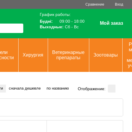
Сравнение
Вход
График работы:
Будні:
09:00 - 18:00
Мой заказ
Выходные:
Сб - Вс
Р
м
ели
Ветеринарные
Хирургия
Зоотовары
сности
препараты
ме
у
ти
сначала дешевле
по названию
Отображение: