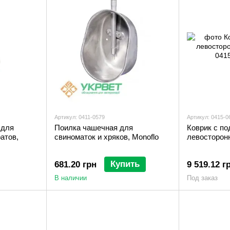
Артикул: 0411-0579
Артикул: 0415-0
 для
Поилка чашечная для
Коврик с по
атов,
свиноматок и хряков, Monoflo
левосторон
Купить
681.20 грн
9 519.12 г
В наличии
Под заказ