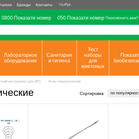
Укр
Рус
талоги
Бренды
Контакты
0800 Показати номер
050 Показати номер
Перезвонить вам?
Тест
Лабораторное
Санитария
наборы
Показат
оборудование
и гигиена
для
биобезопа
живтоных
ский инструмент для КРС
Иглы хирургические
ические
по популярнос
Сортировка: