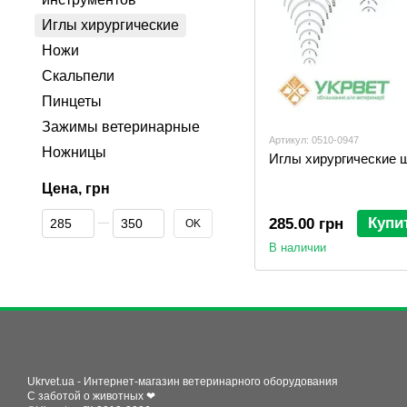
Иглы хирургические
Ножи
Скальпели
Пинцеты
Зажимы ветеринарные
Артикул: 0510-0947
Ножницы
Иглы хирургические 
Цена, грн
От Цена, грн
До Цена, грн
Купи
285.00 грн
OK
В наличии
Ukrvet.ua - Интернет-магазин ветеринарного оборудования
С заботой о животных ❤