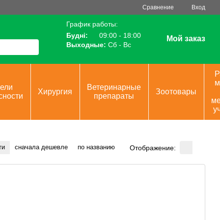
Сравнение
Вход
График работы:
Будні:
09:00 - 18:00
Мой заказ
Выходные:
Сб - Вс
Р
м
ели
Ветеринарные
Хирургия
Зоотовары
сности
препараты
ме
у
ти
сначала дешевле
по названию
Отображение: