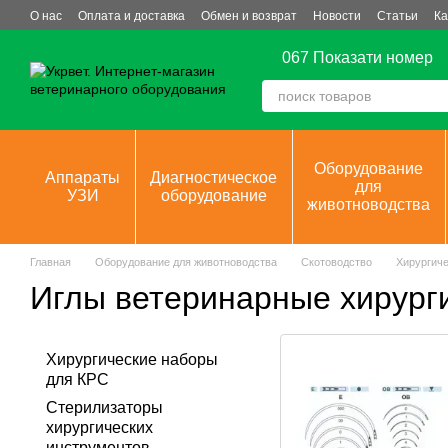
Перейти к основному контенту
О нас
Оплата и доставка
Обмен и возврат
Новости
Статьи
Ка
067 Показати номер
Оборудование
Аппараты
Диагностическое
для
УЗИ
оборудование
животноводства
Главная
Оборудование для животноводства
Скотоводство
Хирургиче
Иглы ветеринарные хирург
Хирургические наборы
для КРС
Стерилизаторы
хирургических
инструментов