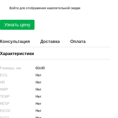
Войти
для отображения накопительной скидки
%
Узнать цену
Консультация
Доставка
Оплата
Характеристики
Размеры, мм
60х90
ECG
Нет
HR
Нет
NIBP
Нет
TEMP
Нет
RESP
Нет
EtCO2
Нет
SpO2
Нет