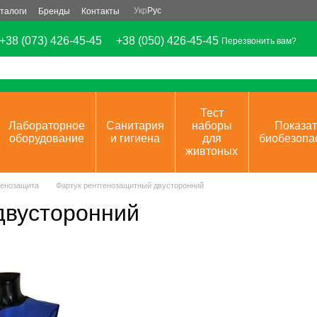
Укр
Рус
талоги
Бренды
Контакты
+38 (073) 426-45-45
+38 (050) 426-45-45
Перезвонить вам?
Тест
Лабораторное
Санитария
наборы
Показат
оборудование
и гигиена
для
биобезопа
живтоных
генозащита
Фартук рентгенозащитный двусторонний
двусторонний