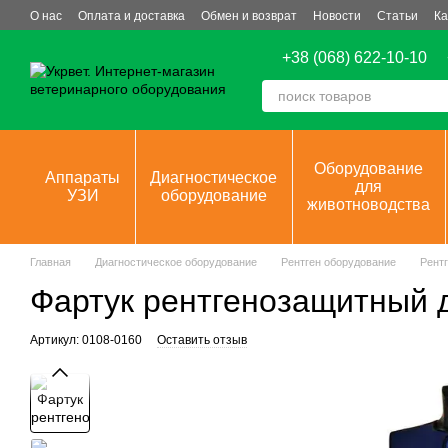
Перейти к основному контенту
О нас
Оплата и доставка
Обмен и возврат
Новости
Статьи
Ка
+38 (068) 622-10-10
Оборудование
Аппараты
Диагностическое
для
УЗИ
оборудование
животноводства
Главная
Диагностическое оборудование
Рентген оборудование
Рент
Фартук рентгенозащитный 
Артикул: 0108-0160
Оставить отзыв