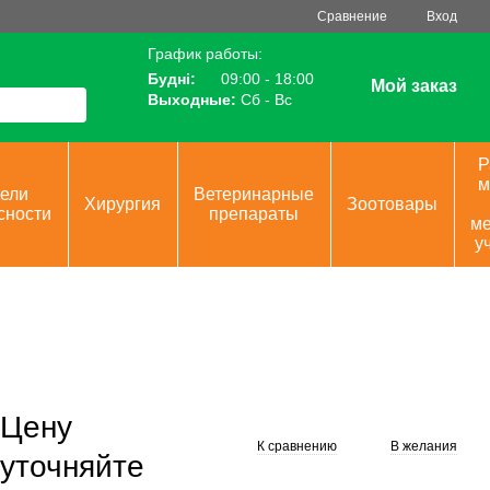
Сравнение
Вход
График работы:
Будні:
09:00 - 18:00
Мой заказ
Выходные:
Сб - Вс
Р
м
ели
Ветеринарные
Хирургия
Зоотовары
сности
препараты
ме
у
Цену
К сравнению
В желания
уточняйте