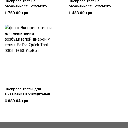
Экспресс-тест на
Экспресс-тест на
беременность крупного
беременность крупного
рогатого скота (PAG),
рогатого скота (Progesterone),
1 760.00 грн
1 433.00 грн
VIBPAG-302
VIPROG-202
Экспресс тесты для
выявления возбудителей
диареи у телят BoDia Quick
4 889.04 грн
Test