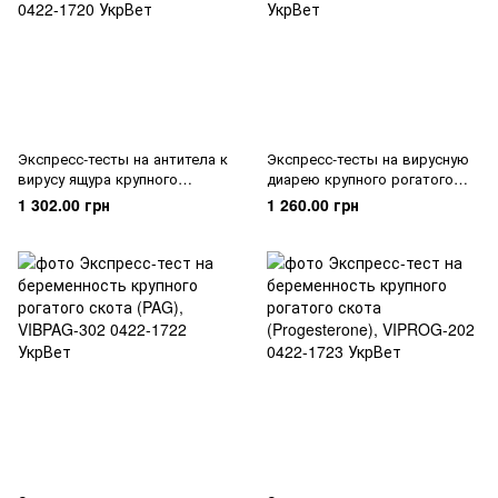
Экспресс-тесты на антитела к
Экспресс-тесты на вирусную
вирусу ящура крупного
диарею крупного рогатого
рогатого скота (B.FMDV-A
скота (BVDV Ab), VIBVD‐302
1 302.00 грн
1 260.00 грн
Ab), VIPFMA-302