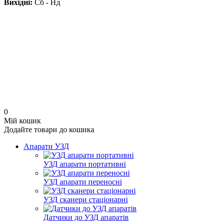
Вихідні:
Сб - Нд
0
Мій кошик
Додайте товари до кошика
Апарати УЗД
УЗД апарати портативні
УЗД апарати переносні
УЗД сканери стаціонарні
Датчики до УЗД апаратів