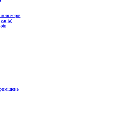
іння корів
уація)
орів
приміщень