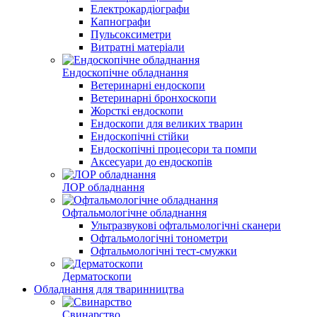
Електрокардіографи
Капнографи
Пульсоксиметри
Витратні матеріали
Ендоскопічне обладнання
Ветеринарні ендоскопи
Ветеринарні бронхоскопи
Жорсткі ендоскопи
Ендоскопи для великих тварин
Ендоскопічні стійки
Ендоскопічні процесори та помпи
Аксесуари до ендоскопів
ЛОР обладнання
Офтальмологічне обладнання
Ультразвукові офтальмологічні сканери
Офтальмологічні тонометри
Офтальмологічні тест-смужки
Дерматоскопи
Обладнання для тваринництва
Свинарство