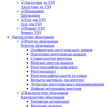
Аксесуари до УЗД
Шпикоміри
Гелі для УЗД
Ремонт УЗД
Діагностичне обладнання
Рентген обладнання
Оцифровувачі рентгенівських знімків
Портативні рентгенівські апарати
Стоматологічні рентгени
Мобільні рентген-апарати
Рентгенографічні комплекси
Рентгенозахист
Рентгенографічні касети та плівки
Витратні матеріали для рентгену
Детектори рентгенівського випромінювання
Цифрові ветеринарні рентгени
Кардіологічне обладнання
Тонометри ветеринарні
Монітори пацієнта