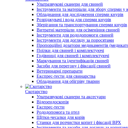
Ультразвукові сканери для свиней
Інструменти та матеріали для збору сперми у 
Обладнання для дослідження сперми кнурів
Розріджувачі і вода для сперми кнурів
Зберігання та транспортування сперми кнурів
Витратні матеріали для осіменіння свиней
Інструменти для рододопомоги свиней
Інструменти для догляду за поросятами
Пропорційні дозатори медикаментів (медикат
Поїлки для свиней і комплектуючі
Годівниці для свиней і комплектуючі
Маркування та ідентифікація свиней
Засоби для перегону і фіксації свиней
Ветеринарні препарати
Експрес-тести для свинарства
Обладнання для обігріву тварин
Скотарство
Ультразвукові сканери та аксесуари
Відеоендоскопія
Експрес-тести
Рододопомога та отел
Щітки-чесалки для корів
Станки для розчистки копит і фіксації ВРХ
Інструменти та засоби для догляду за копитам