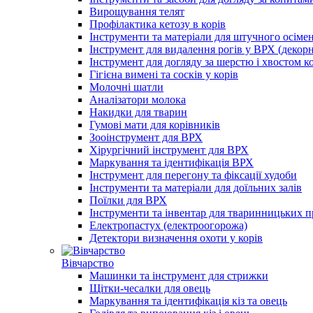
Вирощування телят
Профілактика кетозу в корів
Інструменти та матеріали для штучного осімен
Інструмент для видалення рогів у ВРХ (декорн
Інструмент для догляду за шерстю і хвостом к
Гігієна вимені та сосків у корів
Молочні шатли
Аналізатори молока
Накидки для тварин
Гумові мати для корівників
Зооінструмент для ВРХ
Хірургічний інструмент для ВРХ
Маркування та ідентифікація ВРХ
Інструмент для перегону та фіксації худоби
Інструменти та матеріали для доїльних залів
Поїлки для ВРХ
Інструменти та інвентар для тваринницьких 
Електропастух (електроогорожа)
Детектори визначення охоти у корів
Вівчарство
Машинки та інструмент для стрижки
Щітки-чесалки для овець
Маркування та ідентифікація кіз та овець