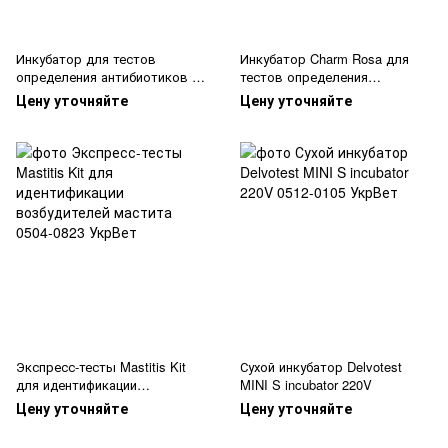
Инкубатор для тестов
Инкубатор Charm Rosa для
определения антибиотиков в
тестов определения
молоке Charm Rosa
хлорамфеникола в молоке
Цену уточняйте
Цену уточняйте
Экспресс-тесты Mastitis Kit
Сухой инкубатор Delvotest
для идентификации
MINI S incubator 220V
возбудителей мастита
Цену уточняйте
Цену уточняйте