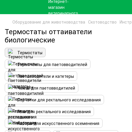
Оборудование для животноводства
Скотоводство
Инстр
Термостаты оттаиватели
биологические
Термостаты
Термочехлы для паетовводителей
Паетовводители и катетеры
Чехлы для паетовводитилей
Перчатки для ректального исследования
Гели для ректального исследования
Наборы для искусственного осеменения