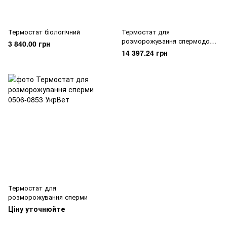
Термостат біологічний
Термостат для
розморожування спермодоз
3 840.00 грн
MiniThaw, Minitube
14 397.24 грн
Термостат для
розморожування сперми
Ціну уточнюйте