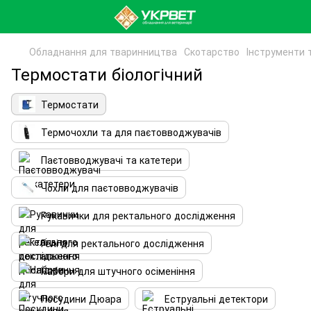
Обладнання для тваринництва
Скотарство
Інструменти 
Термостати біологічний
Термостати
Термочохли та для паєтовводжувачів
Паєтовводжувачі та катетери
Чохли для паєтовводжувачів
Рукавички для ректального дослідження
Гелі для ректального дослідження
Набори для штучного осіменіння
Посудини Дюара
Еструальні детектори