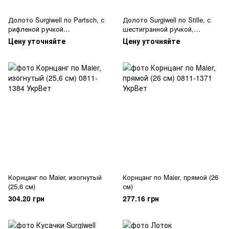
Долото Surgiwell по Partsch, с
Долото Surgiwell по Stille, с
рифленой ручкой
шестигранной ручкой,
желобоватое согнутое
плоское с 2-х сторонней
Цену уточняйте
Цену уточняйте
заточкой
Корнцанг по Maier, изогнутый
Корнцанг по Maier, прямой (26
(25,6 см)
см)
304.20 грн
277.16 грн