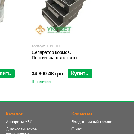
Артикул: 0519-1099
Сепаратор кормов,
Пенсильванское сито
пить
Купить
34 800.48 грн
В наличии
Каталог
Клиентам
Аппараты УЗИ
Вход в личный кабинет
Диагностическое
О нас
оборудование