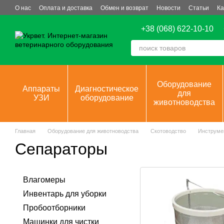
Перейти к основному контенту
О нас
Оплата и доставка
Обмен и возврат
Новости
Статьи
Ка
+38 (068) 622-10-10
Оборудование
Аппараты
Диагностическое
для
УЗИ
оборудование
животноводства
Главная
Оборудование для животноводства
Скотоводство
Инструме
Сепараторы
Влагомеры
Инвентарь для уборки
Пробоотборники
Машинки для чистки