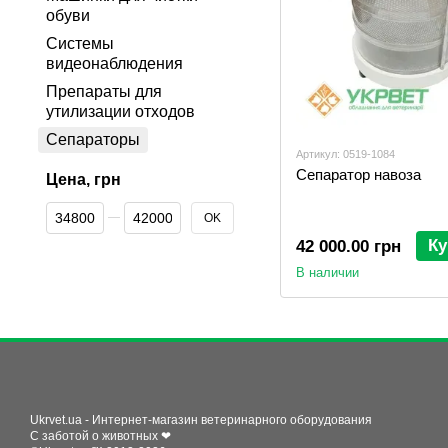
обуви
Системы
видеонаблюдения
Препараты для
утилизации отходов
Сепараторы
Артикул: 0519-1084
Сепаратор навоза
Цена, грн
От Цена, грн
До Цена, грн
OK
Ку
42 000.00 грн
В наличии
Ukrvet.ua - Интернет-магазин ветеринарного оборудования
С заботой о животных ❤