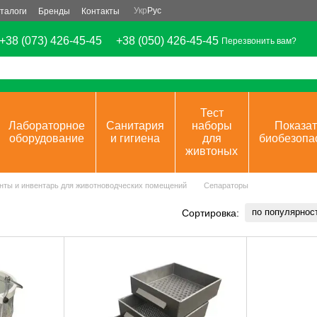
Укр
Рус
талоги
Бренды
Контакты
+38 (073) 426-45-45
+38 (050) 426-45-45
Перезвонить вам?
Тест
Лабораторное
Санитария
наборы
Показат
оборудование
и гигиена
для
биобезопа
живтоных
нты и инвентарь для животноводческих помещений
Сепараторы
по популярнос
Сортировка: