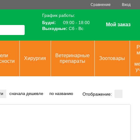
Сравнение
Вход
График работы:
Будні:
09:00 - 18:00
Мой заказ
Выходные:
Сб - Вс
Р
м
ели
Ветеринарные
Хирургия
Зоотовары
сности
препараты
ме
у
ти
сначала дешевле
по названию
Отображение: