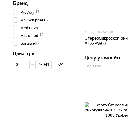
Бренд
17
ProWay
3
MS Schippers
1
Medinova
Артикул: 0205-1899
13
Micromed
Стереомикроскоп би
1
Surgiwell
XTX-PW60
Цена, грн
Цену уточняйте
От Цена, грн
До Цена, грн
OK
Под заказ