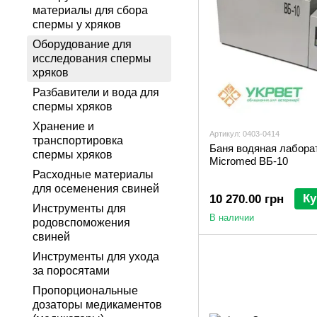
материалы для сбора
спермы у хряков
Оборудование для
исследования спермы
хряков
Разбавители и вода для
спермы хряков
Хранение и
Артикул: 0403-0414
транспортировка
Баня водяная лабора
спермы хряков
Micromed ВБ-10
Расходные материалы
для осеменения свиней
Ку
10 270.00 грн
Инструменты для
В наличии
родовспоможения
свиней
Инструменты для ухода
за поросятами
Пропорциональные
дозаторы медикаментов