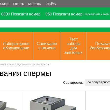
Укр
Рус
талоги
Бренды
Контакты
0800 Показати номер
050 Показати номер
Перезвонить вам?
Тест
Лабораторное
Санитария
наборы
Показат
оборудование
и гигиена
для
биобезопа
живтоных
ание для исследования спермы хряков
вания спермы
по популярнос
Сортировка: