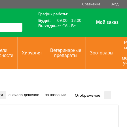
Сравнение
Вход
График работы:
Будні:
09:00 - 18:00
Мой заказ
Выходные:
Сб - Вс
Р
м
ели
Ветеринарные
Хирургия
Зоотовары
сности
препараты
ме
у
ти
сначала дешевле
по названию
Отображение: