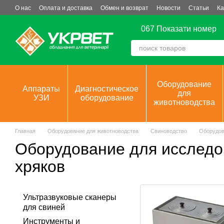
Перейти к основному контенту
О нас
Оплата и доставка
Обмен и возврат
Новости
Статьи
Ка
067 Показати номер
Оборудование
Аппараты
Диагностическое
для
УЗИ
оборудование
животноводства
Главная
Оборудование для животноводства
Свиноводство
Оборудов
Оборудование для исследо
хряков
Ультразвуковые сканеры
для свиней
Инструменты и