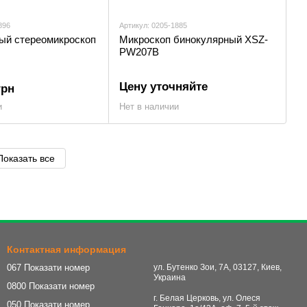
896
Артикул: 0205-1885
ый стереомикроскоп
Микроскоп бинокулярный XSZ-
PW207В
Цену уточняйте
грн
и
Нет в наличии
Показать все
Контактная информация
067 Показати номер
ул. Бутенко Зои, 7А, 03127, Киев,
Украина
0800 Показати номер
г. Белая Церковь, ул. Олеся
050 Показати номер