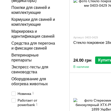
(медикаторы)
Поилки для свиней и
комплектующие
Кормушки для свиней и
комплектующие
Маркировка и
идентификация свиней
Артикул: 0403-0429
Стекло покровное 18
Средства для перегона
и фиксации свиней
Ветеринарные
Купит
препараты
24.00 грн
Экспресс-тесты для
В наличии
свиноводства
Оборудование для
обогрева животных
1
Новинка
Работает от
1
powerbank