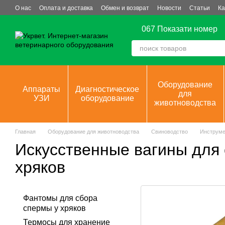
Перейти к основному контенту
О нас
Оплата и доставка
Обмен и возврат
Новости
Статьи
Ка
067 Показати номер
Оборудование
Аппараты
Диагностическое
для
УЗИ
оборудование
животноводства
Главная
Оборудование для животноводства
Свиноводство
Инструме
Искусственные вагины для 
хряков
Фантомы для сбора
спермы у хряков
Термосы для хранение