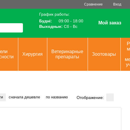
Сравнение
Вход
График работы:
Будні:
09:00 - 18:00
Мой заказ
Выходные:
Сб - Вс
Р
м
ели
Ветеринарные
Хирургия
Зоотовары
сности
препараты
ме
у
ти
сначала дешевле
по названию
Отображение: