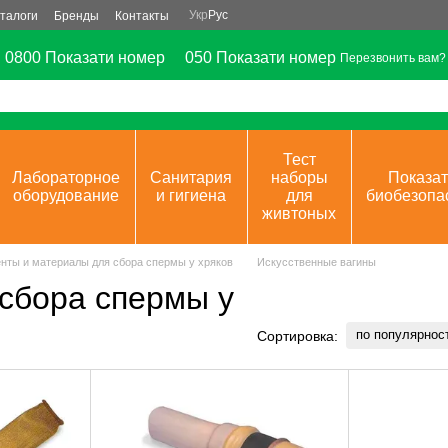
Укр
Рус
талоги
Бренды
Контакты
0800 Показати номер
050 Показати номер
Перезвонить вам?
Тест
Лабораторное
Санитария
наборы
Показат
оборудование
и гигиена
для
биобезопа
живтоных
нты и материалы для сбора спермы у хряков
Искусственные вагины
сбора спермы у
по популярнос
Сортировка: