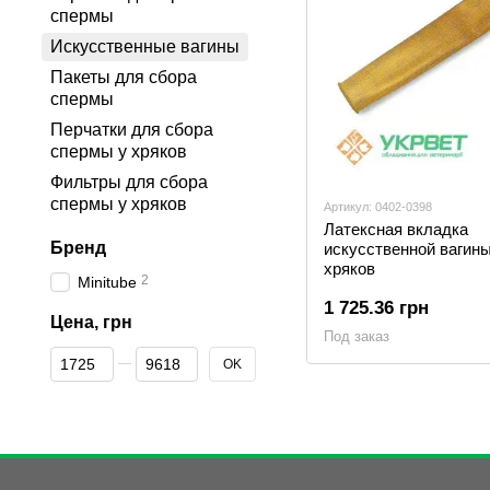
спермы
Искусственные вагины
Пакеты для сбора
спермы
Перчатки для сбора
спермы у хряков
Фильтры для сбора
спермы у хряков
Артикул: 0402-0398
Латексная вкладка
Бренд
искусственной вагин
хряков
2
Minitube
1 725.36 грн
Цена, грн
Под заказ
От Цена, грн
До Цена, грн
OK