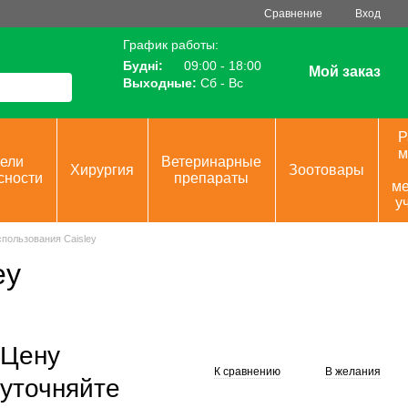
Сравнение
Вход
График работы:
Будні:
09:00 - 18:00
Мой заказ
Выходные:
Сб - Вс
Р
м
ели
Ветеринарные
Хирургия
Зоотовары
сности
препараты
ме
у
пользования Caisley
ey
Цену
К сравнению
В желания
уточняйте