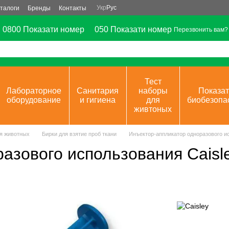
Укр
Рус
талоги
Бренды
Контакты
0800 Показати номер
050 Показати номер
Перезвонить вам?
Тест
Лабораторное
Санитария
наборы
Показат
оборудование
и гигиена
для
биобезопа
живтоных
я животных
Бирки для взятие проб ткани
Инъектор-аппликатор одноразового ис
азового использования Caisl