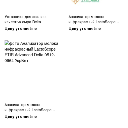
Установка для анализа
Анализатор молока
качества сыра Delta
инфракрасный LactoScope
Filter Model C4+Delta
Цену уточняйте
Цену уточняйте
Анализатор молока
инфракрасный LactoScope
FTIR Advanced Delta
Цену уточняйте