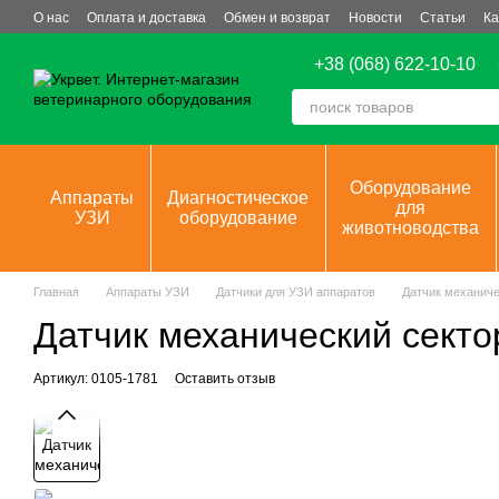
Перейти к основному контенту
О нас
Оплата и доставка
Обмен и возврат
Новости
Статьи
Ка
+38 (068) 622-10-10
Оборудование
Аппараты
Диагностическое
для
УЗИ
оборудование
животноводства
Главная
Аппараты УЗИ
Датчики для УЗИ аппаратов
Датчик механиче
Датчик механический секто
Артикул: 0105-1781
Оставить отзыв