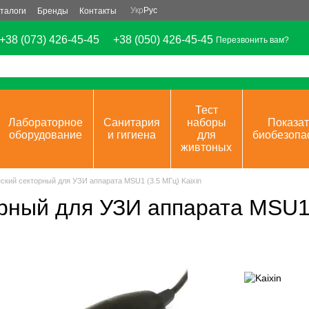
Укр
Рус
талоги
Бренды
Контакты
+38 (073) 426-45-45
+38 (050) 426-45-45
Перезвонить вам?
Тест
Лабораторное
Санитария
наборы
Показат
оборудование
и гигиена
для
биобезопа
живтоных
ский секторный для УЗИ аппарата MSU1 (3.5 МГц) Kaixin
рный для УЗИ аппарата MSU1 (