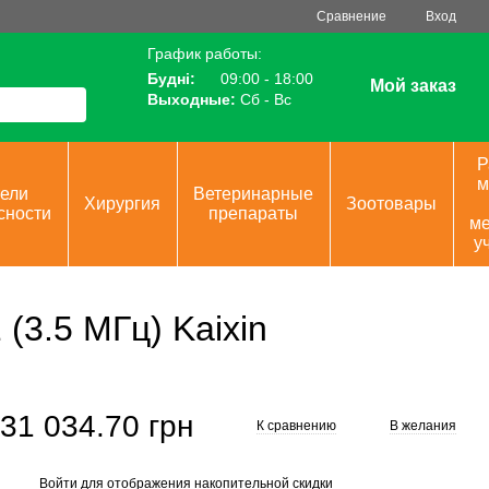
Сравнение
Вход
График работы:
Будні:
09:00 - 18:00
Мой заказ
Выходные:
Сб - Вс
Р
м
ели
Ветеринарные
Хирургия
Зоотовары
сности
препараты
ме
у
3.5 МГц) Kaixin
31 034.70 грн
К сравнению
В желания
Войти
для отображения накопительной скидки
%