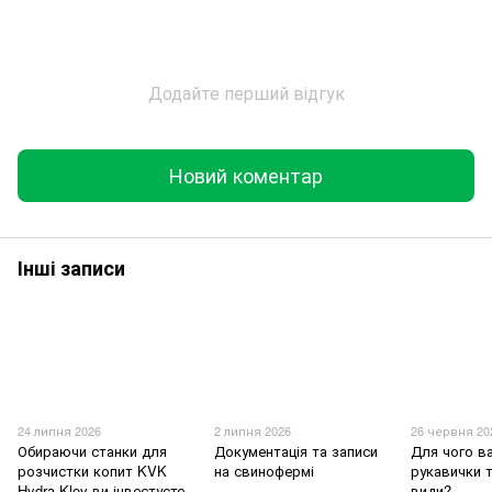
Додайте перший відгук
Новий коментар
Інші записи
24 липня 2026
2 липня 2026
26 червня 20
Обираючи станки для
Документація та записи
Для чого в
розчистки копит KVK
на свинофермі
рукавички т
Hydra Klov ви інвестуєте
види?