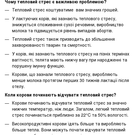
Чому тепловий стрес є важливою проблемою?
Тепловий стрес коштуватиме вам значних грошей.
У лактуючих корів, які зазнають теплового стресу,
знижується споживання сухої речовини, виробництво
молока та підвищується рівень випадків абортів.
Тепловий стрес також призводить до збільшення
захворюваності тварин та смертності.
У корів, які зазнають теплового стресу на пізніх термінах
вагітності, телята мають нижчу вагу при народженні та
порушену імунну функцію.
Корови, що зазнали теплового стресу, виробляють
менше молока протягом перших 30 тижнів лактації після
отелу.
Коли корови починають відчувати тепловий стрес?
Корови починають відчувати тепловий стрес за значно
нижчих температур, ніж люди. Загалом, легкий тепловий
стрес починається приблизно за 22°C та 50% вологості.
Високопродуктивні корови їдять більше та виробляють
більше тепла. Вони можуть почати відчувати тепловий