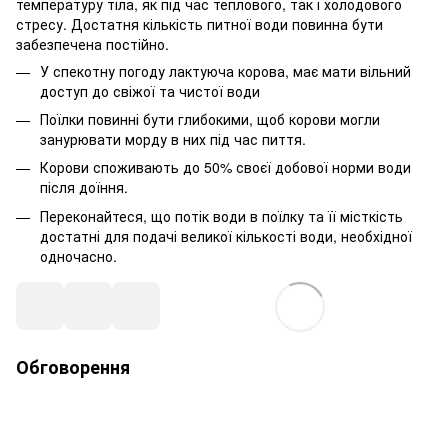
температуру тіла, як під час теплового, так і холодового
стресу. Достатня кількість питної води повинна бути
забезпечена постійно.
У спекотну погоду лактуюча корова, має мати вільний
доступ до свіжої та чистої води
Поїлки повинні бути глибокими, щоб корови могли
занурювати морду в них під час пиття.
Корови споживають до 50% своєї добової норми води
після доїння.
Переконайтеся, що потік води в поїлку та її місткість
достатні для подачі великої кількості води, необхідної
одночасно.
Обговорення