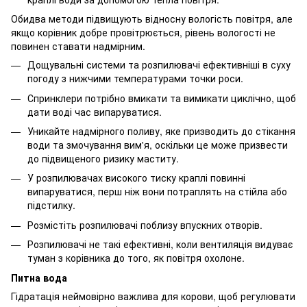
Обидва методи підвищують відносну вологість повітря, але
якщо корівник добре провітрюється, рівень вологості не
повинен ставати надмірним.
Дощувальні системи та розпилювачі ефективніші в суху
погоду з нижчими температурами точки роси.
Спринклери потрібно вмикати та вимикати циклічно, щоб
дати воді час випаруватися.
Уникайте надмірного поливу, яке призводить до стікання
води та змочування вим'я, оскільки це може призвести
до підвищеного ризику маститу.
У розпилювачах високого тиску краплі повинні
випаруватися, перш ніж вони потраплять на стійла або
підстилку.
Розмістіть розпилювачі поблизу впускних отворів.
Розпилювачі не такі ефективні, коли вентиляція видуває
туман з корівника до того, як повітря охолоне.
Питна вода
Гідратація неймовірно важлива для корови, щоб регулювати