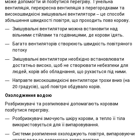
може допомогти їй позбутися перегріву. Тунельна
вентиляція, перехресна вентиляція з перегородками та
високошвидкісні змішувальні вентилятори – це способи
збільшення швидкості повітря, що проходить повз корову.
Змішувальні вентилятори можна встановити над
вільними стійлами та годівницями, де корови їдять.
Багато вентиляторів створюють швидкість повітряного
потоку
Змішувальні вентилятори необхідно встановлювати
достатньо високо, щоб не створювати небезпеки для
людей, корів або обладнання, що рухається під ними.
Направте високошвидкісні вентилятори трохи вниз (на
20 градусів), щоб повітря обдувало корів.
Охолодження водою
Розбризкувачі та розпилювачі допомагають коровам
позбутися перегріву.
Розбризкувачі змочують шкіру корови, а тепло її тіла
використовується для її випаровування.
Системи розпилення охолоджують повітря, випаровуючи
краплі води за допомогою тепла повітря.