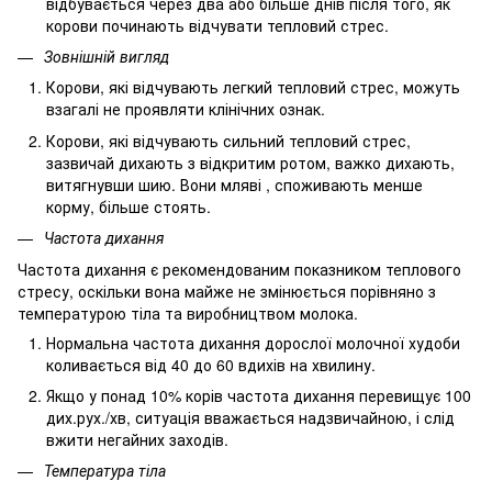
відбувається через два або більше днів після того, як
корови починають відчувати тепловий стрес.
Зовнішній вигляд
Корови, які відчувають легкий тепловий стрес, можуть
взагалі не проявляти клінічних ознак.
Корови, які відчувають сильний тепловий стрес,
зазвичай дихають з відкритим ротом, важко дихають,
витягнувши шию. Вони мляві , споживають менше
корму, більше стоять.
Частота дихання
Частота дихання є рекомендованим показником теплового
стресу, оскільки вона майже не змінюється порівняно з
температурою тіла та виробництвом молока.
Нормальна частота дихання дорослої молочної худоби
коливається від 40 до 60 вдихів на хвилину.
Якщо у понад 10% корів частота дихання перевищує 100
дих.рух./хв, ситуація вважається надзвичайною, і слід
вжити негайних заходів.
Температура тіла