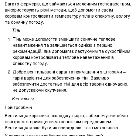
Багато фермерів, що займаються молочним господарством,
використовують різні методи, щоб допомогти своїм
коровам контролювати температуру тіла в спекотну, вологу
та сонячну погоду.
Тінь
Тінь може допомогти зменшити сонячне теплове
навантаження та залишається однією з перших
рекомендацій, яка допомагає лактуючим та сухостійним
коровам контролювати теплове навантаження в
спекотну погоду.
Добре вентильовані сараї та приміщення з шторами –
гарні варіанти для забезпечення тіні. Важливо
забезпечити достатньо тіні для всіх тварин одночасно,
не допускаючи скупчення.
Вентиляція
Повітрообмін
Вентиляція корівника охолоджує корів, забезпечуючи обмін
повітря між приміщенням і зовнішнім середовищем.
Вентиляція може бути як природною, так і механічною.
У спекотну погоду забезпечте якомога більший